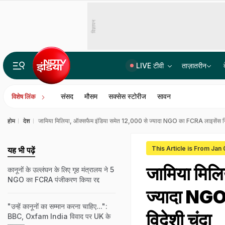
विज्ञापन
LIVE टीवी
ताज़ातरीन
कैश फॉर जॉब मामले में सुमित रॉय को सुप्रीम कोर्ट से राहत; अभिषेक बनर्जी के PA की गिरफ्तारी पर फिलहाल रोक
संसद
मौसम
सक्सेस स्टोरीज
सावन
विशेष लिंक
होम
देश
जामिया मिलिया, ऑक्सफैम इंडिया समेत 12,000 से ज्यादा NGO का FCRA लाइसेंस निरस्त
This Article is From Jan
यह भी पढ़ें
जामिया मिल
कानूनों के उल्लंघन के लिए गृह मंत्रालय ने 5
NGO का FCRA पंजीकरण किया रद्द
ज्यादा NGO 
"उन्हें कानूनों का सम्मान करना चाहिए...":
विदेशी चंदा
BBC, Oxfam India विवाद पर UK के