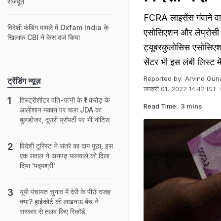
राजदूत
FCRA लाइसेंस गंवाने वाल
विदेशी फंडिंग मामले में Oxfam India के
एसोसिएशन और लेप्रोसी
खिलाफ CBI ने केस दर्ज किया
ट्यूबरकुलोसिस एसोसिएशन
सेंटर भी इस लंबी लिस्ट में
Reported by:
Arvind Gun
ट्रेंडिंग न्यूज़
जनवरी 01, 2022 14:42 IST
हिस्ट्रीशीटर पति-पत्नी के ₹1 करोड़ के
Read Time:
3 mins
आलीशान मकान पर चला JDA का
बुलडोजर, दूसरी प्रॉपर्टी पर भी नोटिस
विदेशी टूरिस्ट ने संतरे का दाम पूछा, इस
एक सवाल ने अनपढ़ फलवाले को दिला
दिया 'पद्मश्री'
यूपी पंचायत चुनाव में देरी के पीछे वजह
क्या? हाईकोर्ट की लखनऊ बेंच ने
सरकार से तलब किए रिकॉर्ड