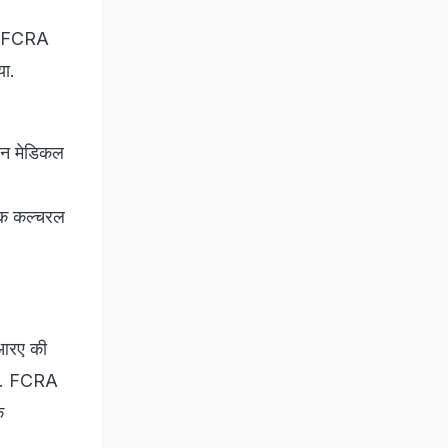
ले FCRA
या.
ियन मेडिकल
मिक कल्चरल
ीआरए की
हैं. FCRA
े