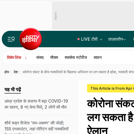
विज्ञापन
LIVE टीवी
ताज़ातरीन
14वीं JPSC PT विवाद में बड़ा एक्शन, JPSC के तीन सदस्यों को CID का समन, सोमवार से होगी पूछताछ
संसद
मौसम
सक्सेस स्टोरीज
सावन
विशेष लिंक
होम
देश
कोरोना संकट के बीच नक्सलियों के खिलाफ अभियान पर लग सकता है ब्रेक, नक्सली संगठ
This Article is From Apr
यह भी पढ़ें
कोरोना संकट
आंध्र प्रदेश के कडप्पा में बढ़ा COVID-19
का खतरा, 8 नए केस मिले, 2 लोगों की मौत
लग सकता है 
शौर्य चक्र विजेता ‘राम-लक्ष्मण’ की जोड़ी;
ऐलान
155 एनकाउंटर, जहां पोस्टिंग वहीं नक्सलियों