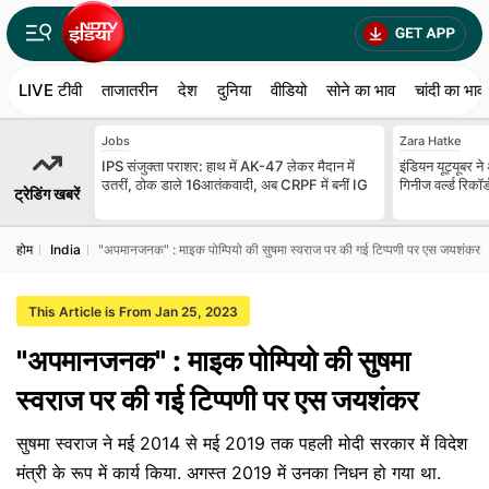
LIVE टीवी
ताजातरीन
देश
दुनिया
वीडियो
सोने का भाव
चांदी का भाव
Jobs
Zara Hatke
IPS संजुक्ता पराशर: हाथ में AK-47 लेकर मैदान में
इंडियन यूट्यूबर ने
उतरीं, ठोक डाले 16आतंकवादी, अब CRPF में बनीं IG
गिनीज वर्ल्ड रिकॉर
ट्रेडिंग खबरें
होम
India
"अपमानजनक" : माइक पोम्पियो की सुषमा स्‍वराज पर की गई टिप्‍पणी पर एस जयशंकर
This Article is From Jan 25, 2023
"अपमानजनक" : माइक पोम्पियो की सुषमा
स्‍वराज पर की गई टिप्‍पणी पर एस जयशंकर
सुषमा स्वराज ने मई 2014 से मई 2019 तक पहली मोदी सरकार में विदेश
मंत्री के रूप में कार्य किया. अगस्त 2019 में उनका निधन हो गया था.