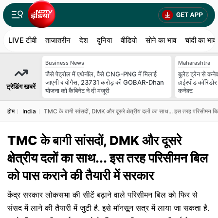
LIVE टीवी
ताजातरीन
देश
दुनिया
वीडियो
सोने का भाव
चांदी का भाव
Business News
Maharashtra
जैसे पेट्रोल में एथेनॉल, वैसे CNG-PNG में मिलाई
बुलेट ट्रेन से कने
जाएगी बायोगैस, 23731 करोड़ की GOBAR-Dhan
हाईस्पीड कॉरिडोर 
ट्रेडिंग खबरें
योजना को कैबिनेट ने दी मंजूरी
कनेक्ट
होम
India
TMC के बागी सांसदों, DMK और दूसरे क्षेत्रीय दलों का साथ... इस तरह परिसीमन बिल
TMC के बागी सांसदों, DMK और दूसरे
क्षेत्रीय दलों का साथ... इस तरह परिसीमन बिल
को पास कराने की तैयारी में सरकार
केंद्र सरकार लोकसभा की सीटें बढ़ाने वाले परिसीमन बिल को फिर से
संसद में लाने की तैयारी में जुटी है. इसे मॉनसून सत्र में लाया जा सकता है.