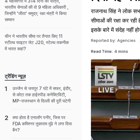
4 महासागरों में 314 दिनों की यात्रा,
भारतीय सेनाओं की वो 9 मह‍िला अधि‍कारी ,
राजनाथ सिंह ने लोक सभा 
ज‍िन्‍होंने 'जीता' समुद्र; रक्षा मंत्री ने कि‍या
सम्‍मान
सीमाओं की रक्षा कर रही है
इसके बारे में संदेह नहीं ह
चीन ने भारतीय सीमा पर तैनात किए 11
Reported by:
Agencies
स्टील्थ फाइटर जेट J20, स्टेल्थ तकनीक
में भारत कहां?
Read Time:
4 mins
ट्रेंडिंग न्यूज़
उज्जैन से जयपुर 7 घंटे में सफर, इंदौर,
से कोटा तक हाईस्पीड कनेक्टिविटी,
MP-राजस्थान से दिल्ली की दूरी घटेगी
क्या होता है एनालॉग पनीर, जिस पर
FDA कमिश्नर तुकाराम मुंढे ने लगा दिया
बैन?