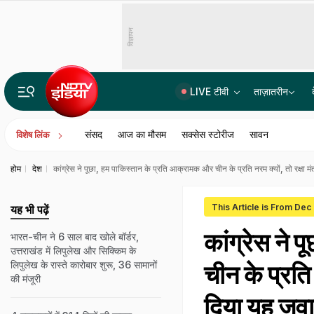
विज्ञापन
LIVE टीवी
ताज़ातरीन
Gen-Z से इंस्टाग्राम पर राहुल गांधी की मजेदार बातचीत! बैटमैन से जुड़ा जवाब वायरल
संसद
आज का मौसम
सक्सेस स्टोरीज
सावन
विशेष लिंक
होम
देश
कांग्रेस ने पूछा, हम पाकिस्तान के प्रति आक्रामक और चीन के प्रति नरम क्‍यों, तो रक्षा म
This Article is From Dec
यह भी पढ़ें
कांग्रेस ने
भारत-चीन ने 6 साल बाद खोले बॉर्डर,
उत्तराखंड में लिपुलेख और सिक्किम के
लिपुलेख के रास्ते कारोबार शुरू, 36 सामानों
चीन के प्रति 
की मंजूरी
दिया यह जव