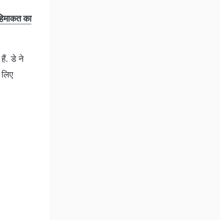
 हिमाकत का
ं. डे ने
 लिए