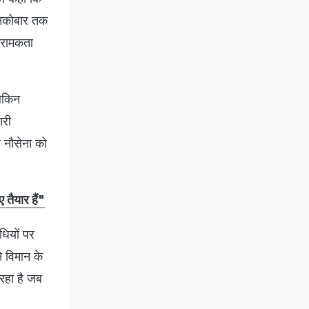
निकोबार तक
्रामकता
लेकिन
ारी
े नौसेना को
 तैयार हैं"
िधियों पर
े विमान के
 रहा है जब