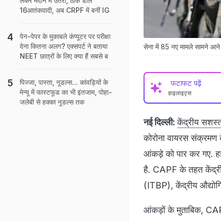
लेकर मैदान में उतरीं, ठोक डाले
16आतंकवादी, अब CRPF में बनीं IG
पेन-पेपर के मुकाबले कंप्यूटर पर परीक्षा
देना कितना अलग? एक्सपर्ट ने बताया
सेना में 85 नए मामले सामने आन
NEET छात्रों के लिए क्या हैं सबसे ब
पिज्जा, पास्ता, नूडल्स... कांवड़ियों के
फटाफट पढ़ें
मेन्यू में फास्टफूड का भी इंतजाम, पोहा-
हाइलाइट्स
जलेबी से हक्का नूडल्स तक
नई दिल्ली:
केंद्रीय सशस्
कोरोना वायरस संक्रमण क
आंकड़े को पार कर गए. हा
है. CAPF के तहत केंद्र
(ITBP), केंद्रीय औद्यो
आंकड़ों के मुताबिक, CA