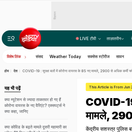
विज्ञापन
LIVE टीवी
ताज़ातरीन
असम बाढ़ पीड़ितों के लिए समय रैना ने पहुंचाई मदद, सीएम हिमंत ने कहा- धन्यवाद
संसद
Weather Today
सक्सेस स्टोरीज
सावन
विशेष लिंक
होम
देश
COVID-19 : सुरक्षा बलों में कोरोना वायरस के 85 नए मामले, 2900 से अधिक कर्मी चपे
This Article is From Jun
यह भी पढ़ें
COVID-19 : 
क्या म्यूटेशन से ज्यादा ताकतवर हो गए हैं
कोरोना वायरस के नए वैरिएंट? एक्सपर्ट्स ने
क्या कहा, जानिए
मामले, 2900
क्या कोविड के बढ़ते मामले दूसरी महामारी का
केंद्रीय सशस्त्र पुल