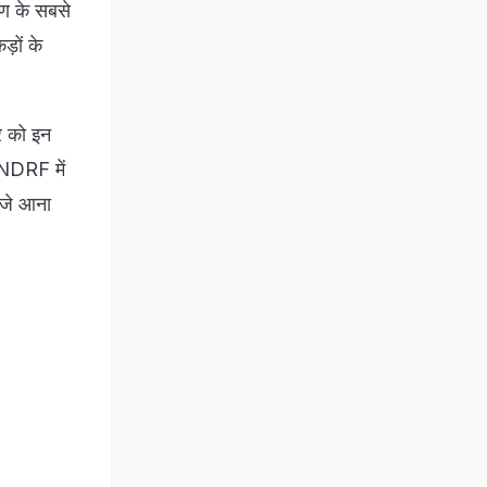
ण के सबसे
़ों के
र को इन
 NDRF में
ीजे आना