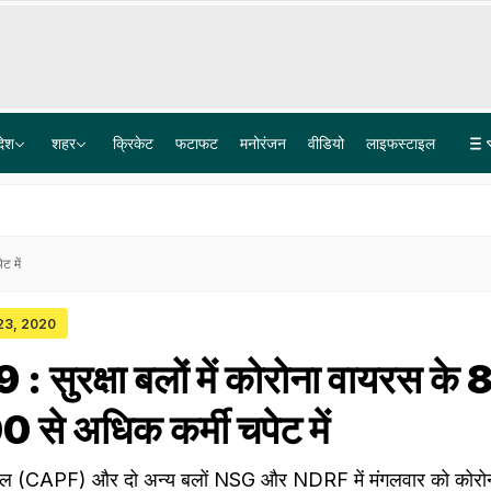
देश
शहर
क्रिकेट
फटाफट
मनोरंजन
वीडियो
लाइफस्टाइल
सीलबंद बोतल का पानी पीने के बाद एक ही परिवार के चार लोगों की हालत खराब, गोदाम सील
अकाली दल करेगा महिला आरक्षण और परिसीमन बिल का समर्थन, भाजपा से गठबंधन का एक और संकेत
ट में
 23, 2020
सुरक्षा बलों में कोरोना वायरस के 
 से अधिक कर्मी चपेट में
िस बल (CAPF) और दो अन्य बलों NSG और NDRF में मंगलवार को कोरो