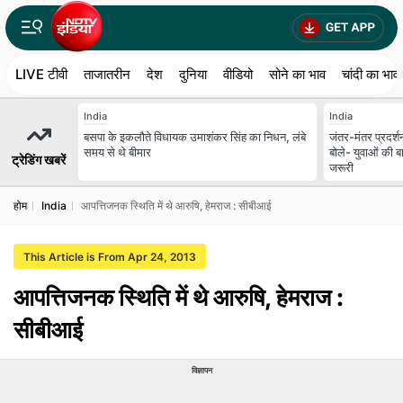
LIVE टीवी
ताजातरीन
देश
दुनिया
वीडियो
सोने का भाव
चांदी का भाव
India
India
बसपा के इकलौते विधायक उमाशंकर सिंह का निधन, लंबे
जंतर-मंतर प्रदर्श
समय से थे बीमार
बोले- युवाओं की ब
ट्रेडिंग खबरें
जरूरी
होम
India
आपत्तिजनक स्थिति में थे आरुषि, हेमराज : सीबीआई
This Article is From Apr 24, 2013
आपत्तिजनक स्थिति में थे आरुषि, हेमराज :
सीबीआई
विज्ञापन