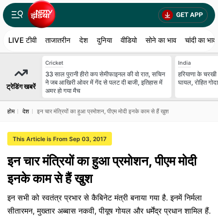
LIVE टीवी
ताजातरीन
देश
दुनिया
वीडियो
सोने का भाव
चांदी का भाव
Cricket
India
33 साल पुरानी हीरो कप सेमीफाइनल की वो रात, सचिन
हरियाणा के चरखी द
ने जब आखिरी ओवर में गेंद से पलट दी बाजी, इतिहास में
घायल, रोहित गोदारा
ट्रेडिंग खबरें
अमर हो गया मैच
होम
देश
इन चार मंत्रियों का हुआ प्रमोशन, पीएम मोदी इनके काम से हैं खुश
This Article is From Sep 03, 2017
इन चार मंत्रियों का हुआ प्रमोशन, पीएम मोदी
इनके काम से हैं खुश
इन सभी को स्वतंत्र प्रभार से कैबिनेट मंत्री बनाया गया है. इनमें निर्मला
सीतारमन, मुख्तार अब्बास नकवी, पीयूष गोयल और धर्मेंद्र प्रधान शामिल हैं.