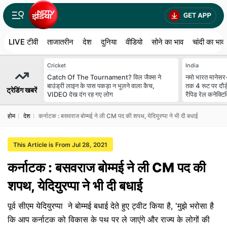
LIVE टीवी
ताजातरीन
देश
दुनिया
वीडियो
सोने का भाव
चांदी का भाव
Cricket
India
Catch Of The Tournament? विल जैक्स ने
नमो भारत मानेसर-
बाउंड्री लाइन के पास पकड़ा न भूलने वाला कैच,
तक 4 रूट पर दौड़
ट्रेडिंग खबरें
VIDEO देख दंग रह गए लोग
रैपिड रेल कनेक्टि
होम
देश
कर्नाटक : बसवराज बोम्मई ने ली CM पद की शपथ, येदियुरप्पा ने भी दी बधाई
This Article is From Jul 28, 2021
कर्नाटक : बसवराज बोम्मई ने ली CM पद की
शपथ, येदियुरप्पा ने भी दी बधाई
पूर्व सीएम येदियुरप्पा ने बोम्मई बधाई देते हुए ट्वीट किया है, 'मुझे भरोसा है
कि आप कर्नाटक को विकास के पथ पर ले जाएंगे और राज्य के लोगों की