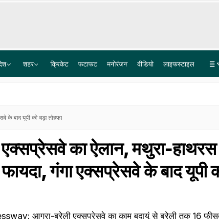
देश
शहर
क्रिकेट
फटाफट
मनोरंजन
वीडियो
लाइफस्टाइल
पेपर लीक गिरोह में BARC का टेक्नीशियन गिरफ्तार, पैसे नहीं मिले तो परीक्षार्थियों के अपहरण की रची साजिश
Explainer: दिल्ली-NCR में क्यों हो रही लगातार झमाझम बारिश? समझ लीजिए इसकी वजह
सवे के बाद यूपी को बड़ा तोहफा
े एक्सप्रेसवे का ऐलान, मथुरा-हाथरस
फायदा, गंगा एक्सप्रेसवे के बाद यूपी 
way: आगरा-बरेली एक्सप्रेसवे का काम बदायूं से बरेली तक 16 फीसदी