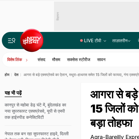
विज्ञापन
LIVE टीवी
ताज़ातरीन
14वीं JPSC PT विवाद में बड़ा एक्शन, JPSC के तीन सदस्यों को CID का समन, सोमवार से होगी पूछताछ
संसद
मौसम
सक्सेस स्टोरीज
सावन
विशेष लिंक
होम
देश
आगरा से बड़े एक्सप्रेसवे का ऐलान, मथुरा-हाथरस समेत 15 जिलों को फायदा, गंगा एक्सप्रे
आगरा से बड़
यह भी पढ़ें
15 जिलों को 
कानपुर से महोबा डेढ़ घंटे में, बुंदेलखंड का
नया सुपरफास्ट एक्सप्रेसवे, यूपी से एमपी
तक हाईस्पीड कनेक्टिविटी
बड़ा तोहफा
नेपाल तक बन रहा सुपरफास्ट हाइवे, दिल्ली
Agra-Bareilly Express