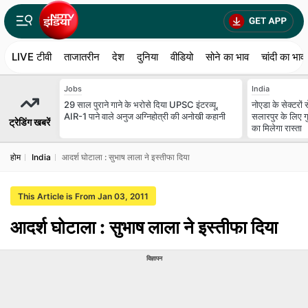
LIVE टीवी
ताजातरीन
देश
दुनिया
वीडियो
सोने का भाव
चांदी का भाव
Jobs
India
29 साल पुराने गाने के भरोसे दिया UPSC इंटरव्यू,
नोएडा के सेक्टरों
AIR-1 पाने वाले अनुज अग्निहोत्री की अनोखी कहानी
सलारपुर के लिए गु
ट्रेडिंग खबरें
का मिलेगा रास्ता
होम
India
आदर्श घोटाला : सुभाष लाला ने इस्तीफा दिया
This Article is From Jan 03, 2011
आदर्श घोटाला : सुभाष लाला ने इस्तीफा दिया
विज्ञापन