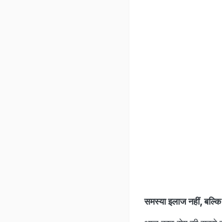
समस्या इलाज नहीं, बल्क
आज कुष्ठ रोग की सबसे बड
यह बीमारी बहुत तेजी से 
तरह गलत हैं. इन्हीं गलत
दिया जाता है, पड़ोसी उनसे
पूरा परिवार समाज से अ