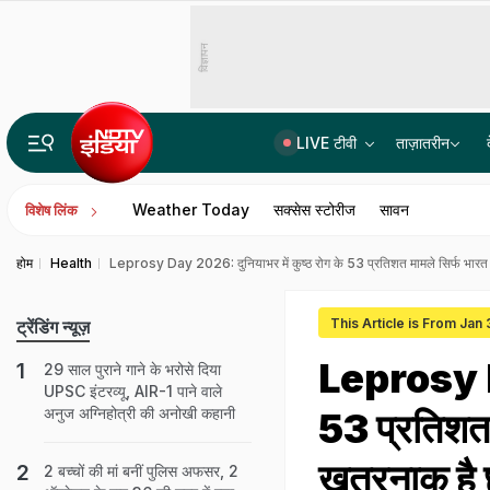
विज्ञापन
LIVE टीवी
ताज़ातरीन
महाराष्ट्र में 4 साल से नाबालिगों का यौन शोषण कर रहा था दरिंदा! आरोपी के फोन में मिले 600 वीडियोज
Weather Today
सक्सेस स्टोरीज
सावन
विशेष लिंक
होम
Health
Leprosy Day 2026: दुनियाभर में कुष्ठ रोग के 53 प्रतिशत मामले सिर्फ भारत म
This Article is From Jan
ट्रेंडिंग न्यूज़
Leprosy Da
29 साल पुराने गाने के भरोसे दिया
UPSC इंटरव्यू, AIR-1 पाने वाले
अनुज अग्निहोत्री की अनोखी कहानी
53 प्रतिशत म
खतरनाक है 
2 बच्चों की मां बनीं पुल‍िस अफसर, 2