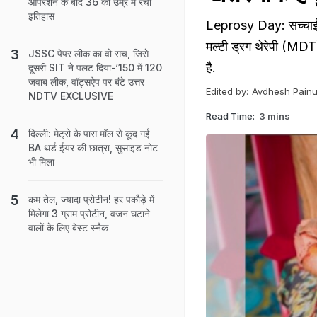
ऑपरेशन के बाद 36 की उम्र में रचा
इतिहास
Leprosy Day: सच्चाई यह 
मल्टी ड्रग थेरेपी (MDT)
JSSC पेपर लीक का वो सच, जिसे
है.
दूसरी SIT ने पलट दिया-‘150 में 120
जवाब लीक, वॉट्सऐप पर बंटे उत्तर
Edited by:
Avdhesh Painu
NDTV EXCLUSIVE
Read Time:
3 mins
दिल्ली: मेट्रो के पास मॉल से कूद गई
BA थर्ड ईयर की छात्रा, सुसाइड नोट
भी मिला
कम तेल, ज्यादा प्रोटीन! हर पकौड़े में
मिलेगा 3 ग्राम प्रोटीन, वजन घटाने
वालों के लिए बेस्ट स्नैक