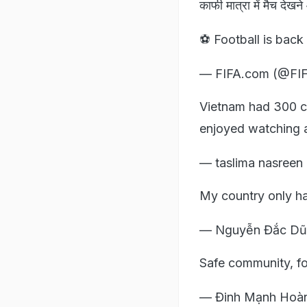
काफी मात्रा में मैच देखन
⚽️ Football is bac
— FIFA.com (@FI
Vietnam had 300 c
enjoyed watching a
— taslima nasreen
My country only h
— Nguyễn Đắc D
Safe community, fo
— Đinh Mạnh Hoà