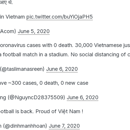
े आए थे.
k in Vietnam
pic.twitter.com/buYiOjaPH5
FAcom)
June 5, 2020
oronavirus cases with 0 death. 30,000 Vietnamese jus
 football match in a stadium. No social distancing of 
 (@taslimanasreen)
June 6, 2020
ave ~300 cases, 0 death, 0 new case
ũng (@NguyncD28375509)
June 6, 2020
otball is back. Proud of Việt Nam !
n (@dinhmanhhoan)
June 7, 2020