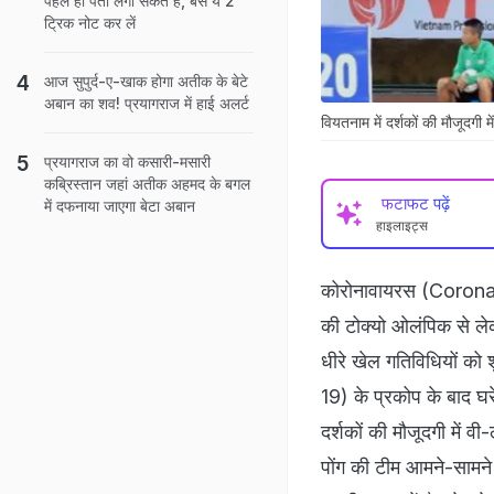
पहले ही पता लगा सकते हैं, बस ये 2
ट्रिक नोट कर लें
आज सुपुर्द-ए-खाक होगा अतीक के बेटे
अबान का शव! प्रयागराज में हाई अलर्ट
वियतनाम में दर्शकों की मौजूदग
प्रयागराज का वो कसारी-मसारी
कब्रिस्तान जहां अतीक अहमद के बगल
फटाफट पढ़ें
में दफनाया जाएगा बेटा अबान
हाइलाइट्स
कोरोनावायरस (Coronavir
की टोक्यो ओलंपिक से ले
धीरे खेल गतिविधियों को
19) के प्रकोप के बाद घ
दर्शकों की मौजूदगी में 
पोंग की टीम आमने-सामने 