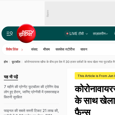
विज्ञापन
LIVE टीवी
ताज़ातरीन
पेपर सेट करने वाले NTA एक्सपर्ट्स ने लीक किया था NEET पेपर! CBI चार्जशीट में 3 अहम किरदारों का नाम
संसद
मौसम
सक्सेस स्टोरीज
सावन
विशेष लिंक
होम
फ़ुटबॉल
कोरोनावायरस खौफ के बीच इस देश में 30 हजार दर्शकों के साथ खेला गया फुटबॉल मैच, 
This Article is From Jun
यह भी पढ़ें
कोरोनावायरस
7 महीने की प्रेग्नेंट फुटबॉलर की ट्रेनिंग देख
लोग हुए हैरान, जानिए प्रेग्नेंसी में एक्सरसाइज
कितनी सुरक्षित
के साथ खेला 
फैन्स
फाइनल की सबसे सस्ती टिकट 21 लाख की,