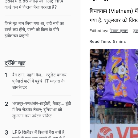
ट्रॉफी में 6.86 करोड़ का गोल्ड; FIFA
वर्ल्ड कप में कितना पैसा बरसता है?
वियतनाम (Vietnam) मे
गया है. शुक्रवार को वि
जिसे मृत मान लिया गया था, वही नार्वे का
वर्ल्ड कप हीरो, पत्नी को किस के पीछे
Edited by:
विशाल कुमार
फ़ु
इमोशनल कहानी
Read Time:
5 mins
ट्रेंडिंग न्यूज़
बैग टांगा, पहनी कैप... स्टूडेंट बनकर
फ्रेशर्स पार्टी में पहुंचे IIT मद्रास के
डायरेक्टर
भरतपुर-रणथंभौर-हाड़ोती, मेवाड़... बूंदी
में मेगा रोडमैप तैयार; दुनियाभर को
लुभाएगा नया पर्यटन सर्किट
LPG सिलेंडर में कितनी गैस बची है,