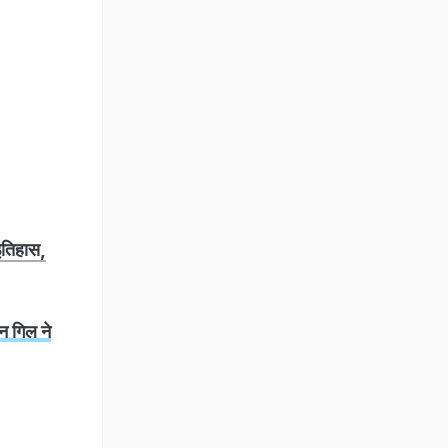
 इतिहास,
न गिल ने