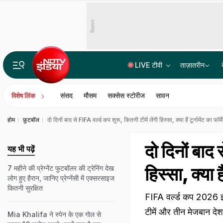
विज्ञापन
LIVE टीवी
ताज़ातरीन
महबूबा मुफ्ती की बेटी इल्तिजा के लार का सैंपल और दांत की माप लेगी जम्मू-कश्मीर पुलिस: सूत्र
संसद
मौसम
सक्सेस स्टोरीज
सावन
विशेष लिंक
होम
फ़ुटबॉल
दो दिनों बाद से FIFA वर्ल्ड कप शुरू, कितनी टीमें लेंगी हिस्सा, क्या हैं टूर्नामेंट का फॉर
दो दिनों बाद 
यह भी पढ़ें
हिस्सा, क्या ह
7 महीने की प्रेग्नेंट फुटबॉलर की ट्रेनिंग देख
लोग हुए हैरान, जानिए प्रेग्नेंसी में एक्सरसाइज
कितनी सुरक्षित
FIFA वर्ल्ड कप 2026 इस 
टीमें और तीन मेजबान देश 
Mia Khalifa ने स्पेन के एक गोल से