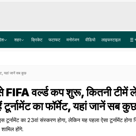
देश
शहर
क्रिकेट
फटाफट
मनोरंजन
वीडियो
लाइफस्टाइल
आंदोलन का मतलब यह नहीं कि Gen-Z राष्ट्रविरोधी हैं... छात्रों के प्रदर्शन पर बोले RSS प्रमुख मोहन भागवत
सोशल मीडिया पर सरकार का शिकंजा, आपत्तिजनक कंटेंट अब 3 घंटे के भीतर हटाना होगा अनिवार्य
्मेट, यहां जानें सब कुछ
से FIFA वर्ल्ड कप शुरू, कितनी टीमें ले
ैं टूर्नामेंट का फॉर्मेट, यहां जानें सब कु
टूर्नामेंट का 23वां संस्करण होगा, लेकिन यह पहला ऐसा टूर्नामेंट होगा 
शामिल होंगे.