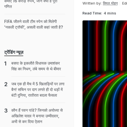
कमाए 16 करोड़ रुपये, जानें क्या है पूरा
Written by:
विमल मोहन
Ed
गणित
Read Time:
4 mins
FIFA जीतने वाली टीम स्पेन को मिलेगी
'नकली ट्रॉफी', असली वाली कहां जाती है?
ट्रेंडिंग न्यूज़
बसपा के इकलौते विधायक उमाशंकर
सिंह का निधन, लंबे समय से थे बीमार
जब एक ही मैच में 5 खिलाड़ियों पर लगा
बैन! सचिन पर दाग लगते ही दो धड़ों में
बंटी दुनिया, रातोंरात बदला फैसला
कौन हैं पवन पांडे? जिनको अयोध्या से
अखिलेश यादव ने बनाया उम्मीदवार,
अभी से कर दिया ऐलान