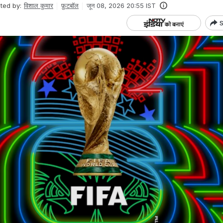
ited by:
विशाल कुमार
फ़ुटबॉल
जून 08, 2026 20:55 IST
S