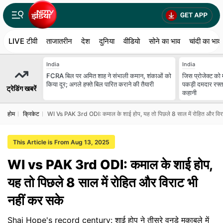
LIVE टीवी
ताजातरीन
देश
दुनिया
वीडियो
सोने का भाव
चांदी का भाव
India
India
FCRA बिल पर अमित शाह ने संभाली कमान, शंकाओं को
जिस प्रोजेक्ट को
किया दूर; अगले हफ्ते बिल पारित कराने की तैयारी
पकड़ी दमदार रफ्त
ट्रेडिंग खबरें
कहानी
होम
क्रिकेट
WI Vs PAK 3rd ODI: कमाल के शाई होप, यह तो पिछले 8 साल में रोहित और विरा
This Article is From Aug 13, 2025
WI vs PAK 3rd ODI: कमाल के शाई होप,
यह तो पिछले 8 साल में रोहित और विराट भी
नहीं कर सके
Shai Hope's record century: शाई होप ने तीसरे वनडे मुकाबले में