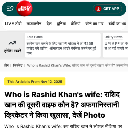
LIVE टीवी
ताजातरीन
देश
दुनिया
वीडियो
सोने का भाव
चांदी का भाव
Zara Hatke
Utility News
स्ट्रेस कम करने के लिए जापानी महिला ने की ₹258
UPI से PF का पैस
करोड़ की शॉपिंग, ऑनलाइन ऑर्डर कैंसिल करने पर हुई
से आ गई पक्‍की ज
ट्रेडिंग खबरें
जेल
होम
क्रिकेट
Who Is Rashid Khan's Wife: राशिद खान की दूसरी वाइफ कौन है? अफगानिस्तान
This Article is From Nov 12, 2025
Who is Rashid Khan's wife: राशिद
खान की दूसरी वाइफ कौन है? अफगानिस्तानी
क्रिकेटर ने किया खुलासा, देखें Photo
Who is Rashid Khan's wife: अब राशिद खान ने सोशल मीडिया पर