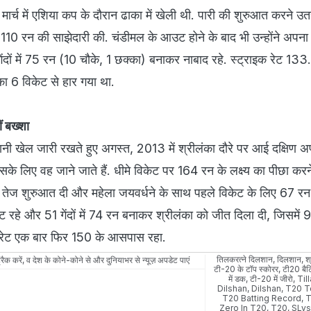
ल मार्च में एशिया कप के दौरान ढाका में खेली थी. पारी की शुरुआत करने उ
 110 रन की साझेदारी की. चंडीमल के आउट होने के बाद भी उन्होंने अप
दों में 75 रन (10 चौके, 1 छक्का) बनाकर नाबाद रहे. स्ट्राइक रेट 133
ीलंका 6 विकेट से हार गया था.
ं बख्शा
ानी खेल जारी रखते हुए अगस्त, 2013 में श्रीलंका दौरे पर आई दक्षिण अ
के लिए वह जाने जाते हैं. धीमे विकेट पर 164 रन के लक्ष्य का पीछा कर
ने तेज शुरुआत दी और महेला जयवर्धने के साथ पहले विकेट के लिए 67 रन
हे और 51 गेंदों में 74 रन बनाकर श्रीलंका को जीत दिला दी, जिसमें 
क रेट एक बार फिर 150 के आसपास रहा.
तिलकरत्ने दिलशान
,
दिलशान
,
श
रैक करें, व देश के कोने-कोने से और दुनियाभर से न्यूज़ अपडेट पाएं
टी-20 के टॉप स्कोरर
,
टी20 बैटि
में डक
,
टी-20 में जीरो
,
Til
Dilshan
,
Dilshan
,
T20 T
T20 Batting Record
,
T
Zero In T20
,
T20
,
SLv