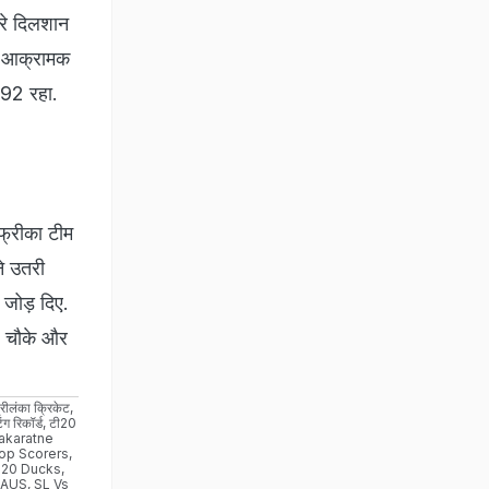
तरे दिलशान
ना आक्रामक
.92 रहा.
फ्रीका टीम
ने उतरी
 जोड़ दिए.
9 चौके और
्रीलंका क्रिकेट
,
ंग रिकॉर्ड
,
टी20
lakaratne
op Scorers
,
20 Ducks
,
sAUS
,
SL Vs