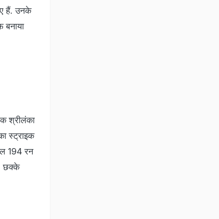
हैं. उनके
फ बनाया
तक श्रीलंका
का स्ट्राइक
कुल 194 रन
5 छक्के