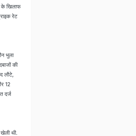
ीज के खिलाफ
्राइक रेट
ौन भुला
दबाजों की
द लौटे,
और 12
त दर्ज
ं खेली थी.