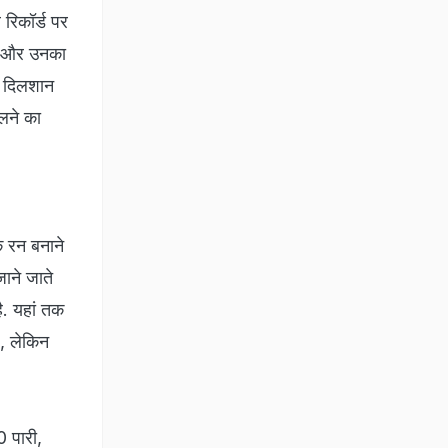
 रिकॉर्ड पर
हैं और उनका
ं दिलशान
ेलने का
क रन बनाने
जाने जाते
है. यहां तक
ै, लेकिन
0 पारी,