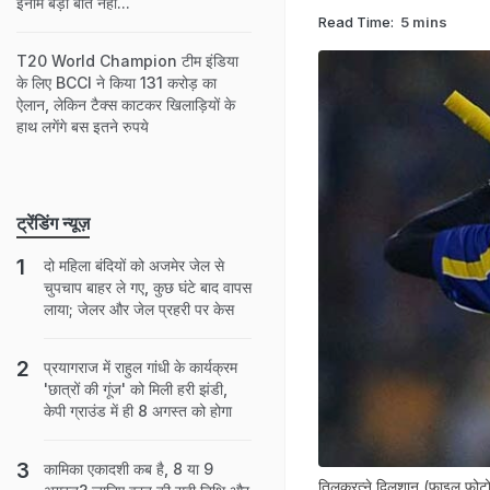
इनाम बड़ी बात नहीं...
Read Time:
5 mins
T20 World Champion टीम इंडिया
के लिए BCCI ने किया 131 करोड़ का
ऐलान, लेकिन टैक्‍स काटकर खिलाड़ियों के
हाथ लगेंगे बस इतने रुपये
ट्रेंडिंग न्यूज़
दो मह‍िला बंद‍ियों को अजमेर जेल से
चुपचाप बाहर ले गए, कुछ घंटे बाद वापस
लाया; जेलर और जेल प्रहरी पर केस
प्रयागराज में राहुल गांधी के कार्यक्रम
'छात्रों की गूंज' को मिली हरी झंडी,
केपी ग्राउंड में ही 8 अगस्त को होगा
कामिका एकादशी कब है, 8 या 9
तिलकरत्ने दिलशान (फाइल फोट