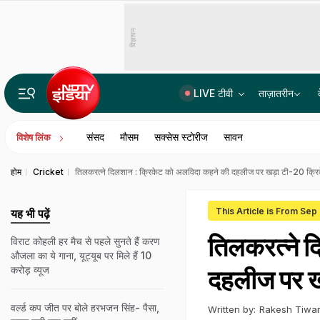
विज्ञापन
LIVE टीवी
ताज़ातरीन
भारत में बैठकर अमेरिका में लगा रहे थे करोड़ों का चूना, CBI ने साइबर गैंग का किया पर्दाफाश; 4 गिरफ्ता
संसद
मौसम
सक्सेस स्टोरीज
सावन
विशेष लिंक
होम
Cricket
तिलकरत्ने दिलशान : क्रिकेट को अलविदा कहने की दहलीज पर खड़ा टी-20 क्रि
This Article is From Sep
यह भी पढ़ें
तिलकरत्ने द
विराट कोहली हर मैच से पहले सुनते हैं करण
औजला का ये गाना, यूट्यूब पर मिले हैं 10
करोड़ व्यूज
दहलीज पर ख
वर्ल्ड कप जीत पर बोले हरभजन सिंह- पैसा,
Written by:
Rakesh Tiwar