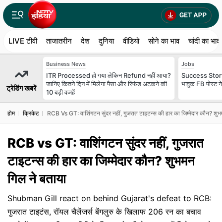
LIVE टीवी
ताजातरीन
देश
दुनिया
वीडियो
सोने का भाव
चांदी का भाव
Business News
Jobs
ITR Processed हो गया लेकिन Refund नहीं आया?
Success Story:
जानिए कितने दिन में मिलेगा पैसा और रिफंड अटकने की
भावुक FB पोस्ट न
ट्रेडिंग खबरें
10 बड़ी वजहें
होम
क्रिकेट
RCB Vs GT: वाशिंगटन सुंदर नहीं, गुजरात टाइटन्स की हार का जिम्मेदार कौन? शुभ
RCB vs GT: वाशिंगटन सुंदर नहीं, गुजरात
टाइटन्स की हार का जिम्मेदार कौन? शुभमन
गिल ने बताया
Shubman Gill react on behind Gujarat's defeat to RCB:
गुजरात टाइटंस, रॉयल चैलेंजर्स बेंगलुरु के खिलाफ 206 रन का बचाव