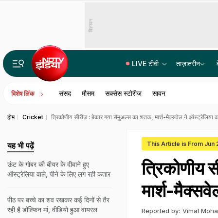
विज्ञापन
LIVE टीवी
ताज़ातरीन
उज्जैन से जयपुर 7 घंटे में सफर, इंदौर, से कोटा तक हाईस्पीड कनेक्टिविटी, MP-राजस्थान से दिल्ली की दूरी घटेगी
संसद
मौसम
सक्सेस स्टोरीज
सावन
विशेष लिंक
होम
Cricket
त्रिकोणीय सीरीज : बेकार गया सैमुअल्स का शतक, मार्श-मैक्‍सवेल ने ऑस्‍ट्रेलिया क
This Article is From Jun
यह भी पढ़ें
त्रिकोणीय स
ऊंट के गोबर की बीयर के दीवाने हुए
ऑस्ट्रेलिया वाले, पीने के लिए लग रही कतार
मार्श-मैक्‍सव
पीठ पर बच्चे का शव रखकर कई दिनों से तैर
रही है डॉल्फिन मां, वीडियो हुआ वायरल
Reported by:
Vimal Moh