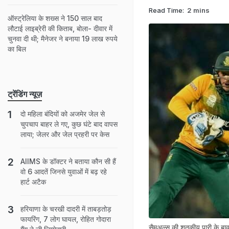
Read Time:
2 mins
ऑस्ट्रेलिया के शख्स ने 150 साल बाद
लौटाई लाइब्रेरी की किताब, बोला- दीवार में
चुनवा दी थी; मैनेजर ने बनाया 19 लाख रुपये
का बिल
ट्रेंडिंग न्यूज़
दो मह‍िला बंद‍ियों को अजमेर जेल से
चुपचाप बाहर ले गए, कुछ घंटे बाद वापस
लाया; जेलर और जेल प्रहरी पर केस
AIIMS के डॉक्‍टर ने बताया कौन सी हैं
वो 6 आदतें ज‍िनसे युवाओं में बढ़ रहे
हार्ट अटैक
हरियाणा के चरखी दादरी में ताबड़तोड़
फायरिंग, 7 लोग घायल, रोहित गोदारा
सैमुअल्‍स की शतकीय पारी के बा