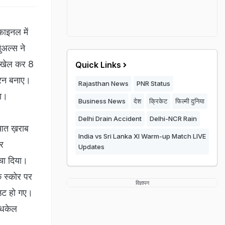
फ़ाइनल में
ुअल्स ने
ं खेल कर 8
Quick Links
 रन बनाए।
Rajasthan News
PNR Status
या।
Business News
देश
क्रिकेट
फिल्मी दुनिया
Delhi Drain Accident
Delhi-NCR Rain
रुआत ख़राब
India vs Sri Lanka XI Warm-up Match LIVE
और
Updates
चा दिया।
े स्कोर पर
विज्ञापन
आउट हो गए।
र धकेल