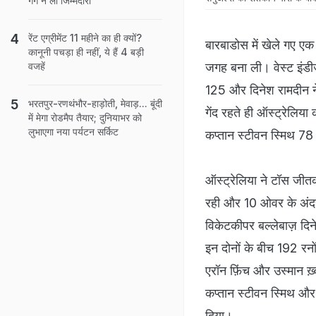
गैंग ने ली जिम्मेदारी
रेंट एग्रीमेंट 11 महीने का ही क्‍यों?
बारबाडोस में खेले गए एक 
कानूनी पचड़ा ही नहीं, ये हैं 4 बड़ी
जगह बना ली। वेस्ट इंडी
वजहें
125 और दिनेश रामदीन ने
भरतपुर-रणथंभौर-हाड़ोती, मेवाड़... बूंदी
गेंद रहते ही ऑस्ट्रेलि
में मेगा रोडमैप तैयार; दुनियाभर को
लुभाएगा नया पर्यटन सर्किट
कप्तान स्टीवन स्मिथ 7
ऑस्ट्रेलिया ने टॉस जीत
रही और 10 ओवर के अंदर 
विकेटकीपर बल्लेबाज़ दिन
इन दोनों के बीच 192 रनो
एरॉन फ़िंच और उस्मान ख़्
कप्तान स्टीवन स्मिथ और 
दिया।