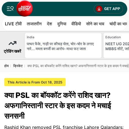
LIVE टीवी
ताजातरीन
देश
दुनिया
वीडियो
सोने का भाव
चांदी का भाव
India
Education
पत्थर फेंके, गाड़ी पर कीचड़ पोता, चोर-चोर के लगाए
NEET UG 2026:
नारे... ममता बनर्जी का आरोप- माथा फट जाता
MBBS सीटें, जान
ट्रेडिंग खबरें
होम
क्रिकेट
क्या PSL का बॉयकॉट करेंगे राशिद खान? अफगानिस्तानी स्टार के इस कदम ने मच
This Article is From Oct 18, 2025
क्या PSL का बॉयकॉट करेंगे राशिद खान?
अफगानिस्तानी स्टार के इस कदम ने मचाई
सनसनी
Rashid Khan removed PSL franchise Lahore Qalandars: