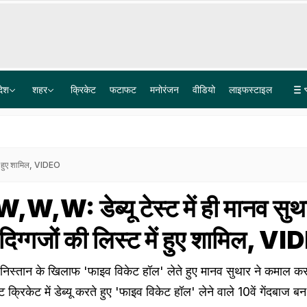
देश
शहर
क्रिकेट
फटाफट
मनोरंजन
वीडियो
लाइफस्टाइल
हम RSS का इतिहास पढ़ रहे हैं, पूरा समझने के बाद तय करेंगे अगला कदम: कर्नाटक सरकार
कल का मौसम: दिल्ली-NCR से यूपी-बिहार तक आफत की बारिश, मौसम विभाग ने दी बड़ी चेतावनी
में हुए शामिल, VIDEO
: डेब्यू टेस्ट में ही मानव सुथा
दिग्गजों की लिस्ट में हुए शामिल, V
अफगानिस्तान के खिलाफ 'फाइव विकेट हॉल' लेते हुए मानव सुथार ने कमाल कर
्रिकेट में डेब्यू करते हुए 'फाइव विकेट हॉल' लेने वाले 10वें गेंदबाज बन 