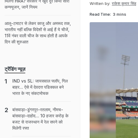
मिलेगा HRA? सरकार ने खुद दूर किया सारा
Written by:
राकेश कुमार सिंह
कन्फ्यूजन, जानें नियम
Read Time:
3 mins
आलू-टमाटर से लेकर काजू और अमरूद तक,
भारतीय नहीं बल्कि विदेशों से आई हैं ये चीजें,
11वें नंबर वाली चीज के साथ होती है आपके
दिन की शुरुआत
ट्रेंडिंग न्यूज़
IND vs SL: जायसवाल फ्लॉप, गिल
बाहर... ऐसे में देवदत्त पडिक्कल बने
भारत के नए संकटमोचक
बांसवाड़ा-डूंगरपुर-रतलाम, नीमच-
बांसवाड़ा-दाहोद... 10 हजार करोड़ के
बजट से राजस्थान में रेल सपने को
मिलेगी रफ्त