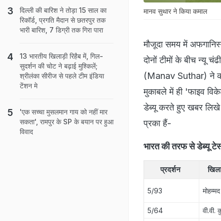
दिल्ली की बारिश ने तोड़ा 15 साल का
मानव सुथार ने किया कमाल
रिकॉर्ड, प्रगति मैदान से छतरपुर तक
भारी बारिश, 7 डिग्री तक गिरा पारा
मौजूदा समय में अफगानि
13 भारतीय खिलाड़ी रिहैब में, गिल-
दोनों टीमों के बीच न्यू चं
सुदर्शन की चोट ने बढ़ाई मुश्किलें;
(Manav Suthar) ने कहर 
श्रीलंका सीरीज से पहले टीम इंडिया
टेंशन मे
मुकाबले में ही 'फाइव विके
डेब्यू करते हुए खबर लिख
'एक सच्चा मुसलमान गाय को नहीं मार
सकता', रामपुर के SP के बयान पर हुआ
प्रका हैं-
विवाद
भारत की तरफ से डेब्यू टेस
प्रदर्शन
खिला
5/93
मोहम्म
5/64
वी.वी. 