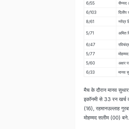
6/55
सैय्यद
6/103
दिलीप 
8/61
नरेंद्र 
5/71
अमित म
6/47
रविचंद
5/77
मोहम्मद
5/60
अक्षर 
6/33
मानव स
मैच के दौरान मानव सुथा
इकॉनमी से 33 रन खर्च क
(16), रहमानउल्लाह गु
मोहम्मद सलीम (00) बने