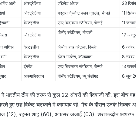
 आबिद अली
ऑस्ट्रेलिया
एडिलेड ओवल
23 दिसं
दोषी
ऑस्ट्रेलिया
मद्रास क्रिकेट क्लब ग्राउंड, चेन्नई
11 सितं
हिरवानी
वेस्टइंडीज
एमए चिदम्बरम स्टेडियम, चेन्नई
11 जनवर
पीसीए स्टेडियम, मोहाली
िश्रा
ऑस्ट्रेलिया
17 अक्ट
्रन अश्विन
वेस्टइंडीज
फिरोज शाह कोटला, दिल्ली
6 नवंबर
 शमी
वेस्टइंडीज
ईडन गार्डन्स, कोलकाता
8 नवंबर
पटेल
इंग्लैंड
एमए चिदम्बरम स्टेडियम, चेन्नई
13 फरवर
ुथार
अफगानिस्तान
पीसीए स्टेडियम, न्यू चंडीगढ़
8 जून 
र ने भारतीय टीम की तरफ से कुल 22 ओवरों की गेंदबाजी की. इस बीच व
रते हुए छह विकेट चटकाने में कामयाब रहे. मैच के दौरान उनके शिकार अ
रबाज (12), रहमत शाह (60), अफसर जजाई (03), शराफउद्दीन अशरफ
.