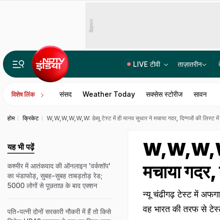
विज्ञापन
LIVE टीवी
ताज़ातरीन
उच्च न्यायालयों को एक साथ मिले ढाई दर्जन जज, 20 वकील बन गए HC के जस्टिस
संसद
Weather Today
सक्सेस स्टोरीज
सावन
विशेष लिंक
होम
क्रिकेट
W,W,W,W,W,W: डेब्यू टेस्ट में ही मानव सुथार ने मचाया गदर, दिग्गजों की लिस्ट 
W,W,W,W,W,W
यह भी पढ़ें
मचाया गदर, 
कश्मीर में आतंकवाद की ऑनलाइन 'वर्कशॉप'
का भंडाफोड़, सुबह-सुबह ताबड़तोड़ रेड;
5000 लोगों से पूछताछ के बाद एक्शन
न्यू चंढीगढ़ टेस्ट में 
वह भारत की तरफ से टेस्ट क
पति-पत्नी दोनों सरकारी नौकरी में हैं तो किसे