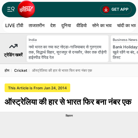
LIVE टीवी
ताजातरीन
देश
दुनिया
वीडियो
सोने का भाव
चांदी का भाव
India
Business News
नमो भारत का नया रूट नोएडा-गाजियाबाद से गुरुग्राम
Bank Holiday: 
तक, सिद्धार्थ विहार, सूरजपुर से दनकौर, जेवर तक दौड़ेगी
खुले रहेंगे या बं
ट्रेडिंग खबरें
हाईस्पीड रैपिड रेल
लिस्ट
होम
Cricket
ऑस्ट्रेलिया की हार से भारत फिर बना नंबर एक
This Article is From Jan 24, 2014
ऑस्ट्रेलिया की हार से भारत फिर बना नंबर एक
विज्ञापन