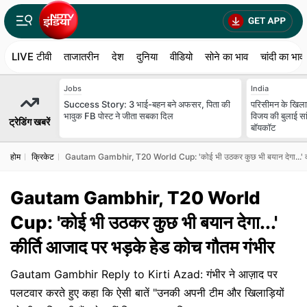
LIVE टीवी
ताजातरीन
देश
दुनिया
वीडियो
सोने का भाव
चांदी का भाव
Jobs
India
Success Story: 3 भाई-बहन बने अफसर, पिता की
परिसीमन के खिलाफ
भावुक FB पोस्ट ने जीता सबका द‍िल
विजय की बुलाई सा
ट्रेडिंग खबरें
बॉयकॉट
होम
क्रिकेट
Gautam Gambhir, T20 World Cup: 'कोई भी उठकर कुछ भी बयान देगा...' कीर्
Gautam Gambhir, T20 World
Cup: 'कोई भी उठकर कुछ भी बयान देगा...'
कीर्ति आजाद पर भड़के हेड कोच गौतम गंभीर
Gautam Gambhir Reply to Kirti Azad: गंभीर ने आज़ाद पर
पलटवार करते हुए कहा कि ऐसी बातें "उनकी अपनी टीम और खिलाड़ियों