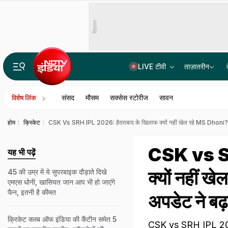
विज्ञापन
LIVE टीवी
ताज़ातरीन
उज्जैन से जयपुर 7 घंटे में सफर, इंदौर, से कोटा तक हाईस्पीड कनेक्टिविटी, MP-राजस्थान से दिल्ली की दूरी घटेगी
संसद
मौसम
सक्सेस स्टोरीज
सावन
विशेष लिंक
होम
क्रिकेट
CSK Vs SRH IPL 2026: हैदराबाद के खिलाफ क्यों नहीं खेल रहे MS Dhoni? कप्
CSK vs SR
यह भी पढ़ें
क्यों नहीं 
45 की उम्र में ये सुपरबाइक दौड़ाते दिखे
एमएस धोनी, खासियत जान आप भी हो जाएंगे
फैन, इतनी है कीमत
अपडेट ने बढ़
क्रिकेट क्लब ऑफ इंडिया की कैंटीन समेत 5
CSK vs SRH IPL 2026