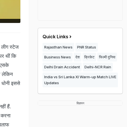
Quick Links
े लीग स्टेज
Rajasthan News
PNR Status
पर थीं कि
Business News
देश
क्रिकेट
फिल्मी दुनिया
ीएसके
Delhi Drain Accident
Delhi-NCR Rain
ो लेकिन
India vs Sri Lanka XI Warm-up Match LIVE
. धोनी इससे
Updates
विज्ञापन
ं हैं.
ी करना
खिलाफ