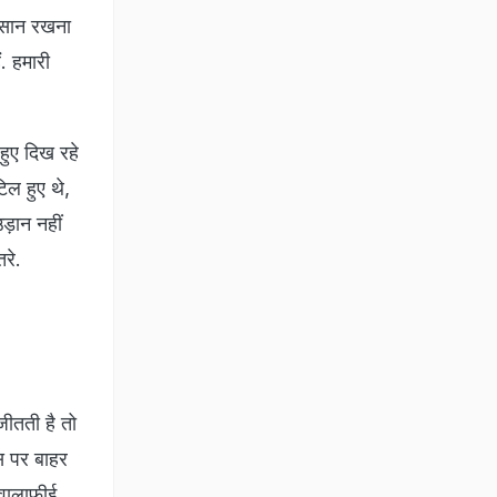
 आसान रखना
ं. हमारी
हुए दिख रहे
िल हुए थे,
ड़ान नहीं
रे.
जीतती है तो
स पर बाहर
्वालाफीई