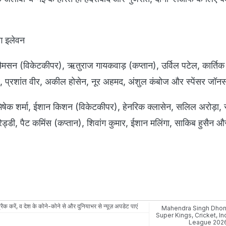
इंग इलेवन
ू सैमसन (विकेटकीपर), ऋतुराज गायकवाड़ (कप्तान), उर्विल पटेल, कार्तिक श
ुबे, प्रशांत वीर, अकील होसेन, नूर अहमद, अंशुल कंबोज और स्पेंसर जॉन
िषेक शर्मा, ईशान किशन (विकेटकीपर), हेनरिक क्लासेन, सलिल अरोड़ा, 
रेड्डी, पैट कमिंस (कप्तान), शिवांग कुमार, ईशान मलिंगा, साकिब हुसैन औ
रैक करें, व देश के कोने-कोने से और दुनियाभर से न्यूज़ अपडेट पाएं
Mahendra Singh Dhon
Super Kings
,
Cricket
,
In
League 202