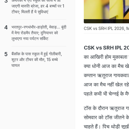
अमेरिका में प्री स्कूल की फीस में आ
जाएगी मारुति ब्रेजा, हर 4 बच्चों पर 1
टीचर; मिलती हैं ये सुविधाएं
भरतपुर-रणथंभौर-हाड़ोती, मेवाड़... बूंदी
CSK vs SRH IPL 2026, M
में मेगा रोडमैप तैयार; दुनियाभर को
लुभाएगा नया पर्यटन सर्किट
CSK vs SRH IPL 2
बैंकॉक के पास स्कूल में हुई गोलीबारी,
का आखिरी होम मुकाबला स
शूटर और टीचर की मौत, 15 बच्चे
घायल
क्या धोनी आज का मैच खेल
कप्तान ऋतुराज गायकवाड़ 
आज का मैच नहीं खेल रहे 
पहले कभी भी चेन्नई के म
टॉस के दौरान ऋतुराज गाय
सोमवार को टॉस जीतने के
चाहते हैं। पिच थोड़ी सू