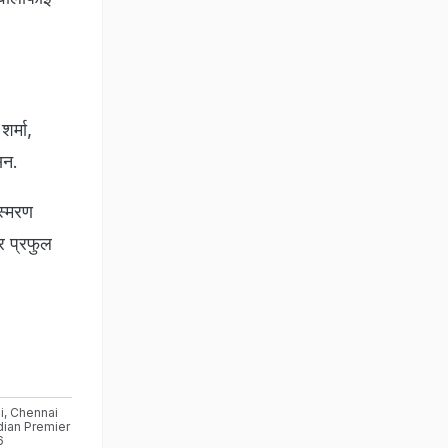
र्मा,
सन.
स्मरण
र प्रफुल
i
,
Chennai
dian Premier
6