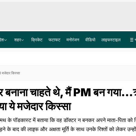
देश
शहर
क्रिकेट
फटाफट
मनोरंजन
वीडियो
लाइफस्टाइल
नोएडा में 2 नए मेट्रो कॉरिडोर की मंजूरी, बोड़ाकी, जेवर एयरपोर्ट तक कनेक्टिविटी, ग्रेटर नोएडा से दिल्ली का सफर
सुप्रीम कोर्ट से आसाराम के बेटे नारायण साईं को झटका, रेप मामले में सजा पर रोक लगाने से किया इनकार
े मजेदार किस्सा
्टर बनाना चाहते थे, मैं PM बन गया..
ा ये मजेदार किस्सा
थ के पॉडकास्ट में बताया कि वह डॉक्टर न बनकर अपने माता-पिता को 
ड़ने के बाद की लाइफ और अक्षता मूर्ति के साथ उनके रिश्तों को लेकर उन्हों