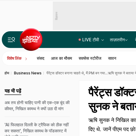
विज्ञापन
LIVE टीवी
ताज़ातरीन
Gen-Z से इंस्टाग्राम पर राहुल गांधी की मजेदार बातचीत! बैटमैन से जुड़ा जवाब वायरल
संसद
आज का मौसम
सक्सेस स्टोरीज
सावन
विशेष लिंक
होम
Business News
पैरेंट्स डॉक्टर बनाना चाहते थे, मैं PM बन गया...ऋषि सुनक ने बताया य
पैरेंट्स डॉक
यह भी पढ़ें
सुनक ने बताय
अब तय होनी चाहिए पानी की एक-एक बूंद की
कीमत, निखिल कामथ ने क्यों उठा दी मांग
ऋषि सुनक ने निखिल काम
'AI फिलहाल दिल्ली के ट्रैफिक को ठीक नहीं
दिए थे. जानें पीएम पद छो
कर सकता', निखिल कामथ के पॉडकास्ट में