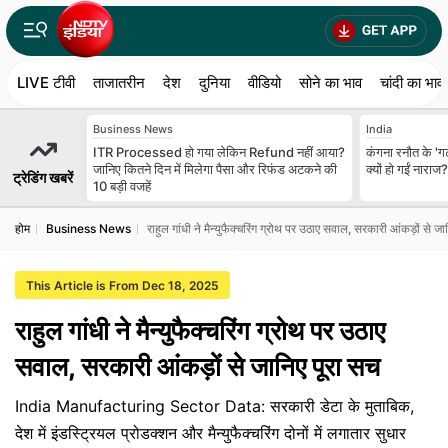
LIVE टीवी
ताजातरीन
देश
दुनिया
वीडियो
सोने का भाव
चांदी का भाव
Business News
India
ITR Processed हो गया लेकिन Refund नहीं आया?
कंगना रनौत के 'गट
जानिए कितने दिन में मिलेगा पैसा और रिफंड अटकने की
क्यों हो गईं नाराज?
ट्रेडिंग खबरें
10 बड़ी वजहें
होम
Business News
राहुल गांधी ने मैन्युफैक्चरिंग ग्रोथ पर उठाए सवाल, सरकारी आंकड़ों से ज
This Article is From Dec 18, 2025
राहुल गांधी ने मैन्युफैक्चरिंग ग्रोथ पर उठाए
सवाल, सरकारी आंकड़ों से जानिए पूरा सच
India Manufacturing Sector Data: सरकारी डेटा के मुताबिक,
देश में इंडस्ट्रियल प्रोडक्शन और मैन्युफैक्चरिंग दोनों में लगातार सुधार