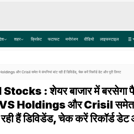
देश
शहर
क्रिकेट
फटाफट
मनोरंजन
वीडियो
लाइफस्टाइल
पेपर लीक गिरोह में BARC का टेक्नीशियन गिरफ्तार, पैसे नहीं मिले तो परीक्षार्थियों के अपहरण की रची साजिश
Explainer: दिल्ली-NCR में क्यों हो रही लगातार झमाझम बारिश? समझ लीजिए इसकी वजह
gs और Crisil समेत ये कंपनियां बांट रही हैं डिविडेंड, चेक करें रिकॉर्ड डेट और पूरी लिस्ट
tocks : शेयर बाजार में बरसेगा प
S Holdings और Crisil समेत 
 रही हैं डिविडेंड, चेक करें रिकॉर्ड डे