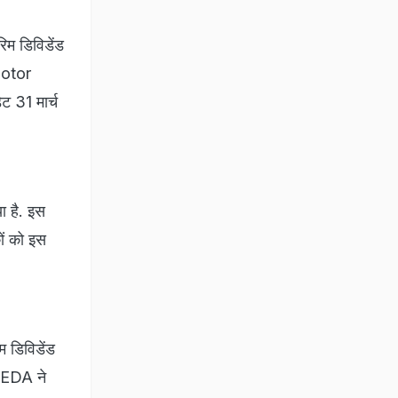
िम डिविडेंड
Motor
ट 31 मार्च
ा है. इस
ों को इस
 डिविडेंड
IREDA ने