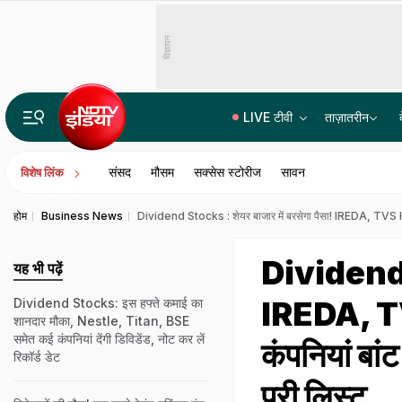
विज्ञापन
LIVE टीवी
ताज़ातरीन
14वीं JPSC PT विवाद में बड़ा एक्शन, JPSC के तीन सदस्यों को CID का समन, सोमवार से होगी पूछताछ
संसद
मौसम
सक्सेस स्टोरीज
सावन
विशेष लिंक
होम
Business News
Dividend Stocks : शेयर बाजार में बरसेगा पैसा! IREDA, TVS Holdin
Dividend S
यह भी पढ़ें
IREDA, TV
Dividend Stocks: इस हफ्ते कमाई का
शानदार मौका, Nestle, Titan, BSE
समेत कई कंपनियां देंगी डिविडेंड, नोट कर लें
कंपनियां बांट
रिकॉर्ड डेट
पूरी लिस्ट