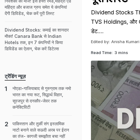
निवेशकों की मौज! इस हफ्ते रेमंड,महिंद्रा एंड
महिंद्रा और बजाज ग्रुप समेत ये कंपनियां
Dividend Stocks This 
देंगी डिविडेंड, चेक करें पूरी लिस्ट
TVS Holdings, और Crisil 
Dividend Stocks: कमाई का शानदार
डेट....
मौका! Canara Bank से Indian
Edited by:
Anisha Kumari
Hotels तक, इन 7 कंपनियों ने किया
डिविडेंड का ऐलान, चेक करें डिटेल्स
Read Time:
3 mins
ट्रेंडिंग न्यूज़
नोएडा-गाजियाबाद से गुरुग्राम तक नमो
भारत का नया रूट, सिद्धार्थ विहार,
सूरजपुर से दनकौर-जेवर तक
कनेक्टिविटी
पाकिस्तान और तुर्की संग इस्लामिक
नाटो बनाने वाले सऊदी अरब पर ईरान
का तंज- कागजी समझौता बचा नहीं