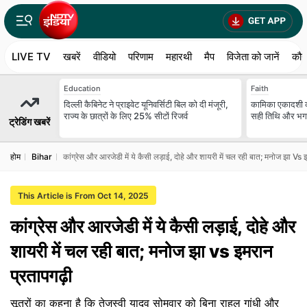
LIVE TV
खबरें
वीडियो
परिणाम
महारथी
मैप
विजेता को जानें
कौन
Education
Faith
दिल्ली कैबिनेट ने प्राइवेट यूनिवर्सिटी बिल को दी मंजूरी,
कामिका एकादशी क
राज्य के छात्रों के लिए 25% सीटों रिजर्व
सही तिथि और भगवा
ट्रेडिंग खबरें
होम
Bihar
कांग्रेस और आरजेडी में ये कैसी लड़ाई, दोहे और शायरी में चल रही बात; मनोज झा Vs 
This Article is From Oct 14, 2025
कांग्रेस और आरजेडी में ये कैसी लड़ाई, दोहे और
शायरी में चल रही बात; मनोज झा vs इमरान
प्रतापगढ़ी
सूत्रों का कहना है कि तेजस्वी यादव सोमवार को बिना राहुल गांधी और