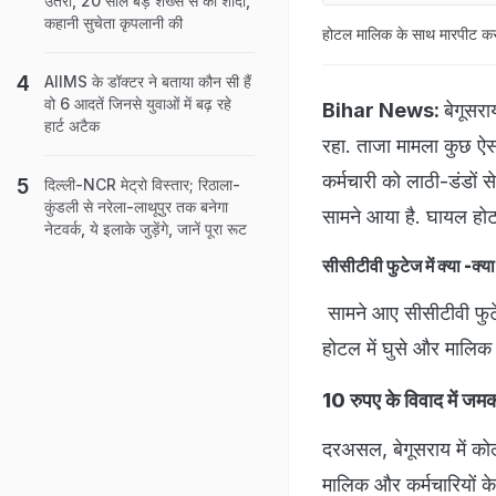
उतरी, 20 साल बड़े शख्स से की शादी,
कहानी सुचेता कृपलानी की
होटल मालिक के साथ मारपीट कर
AIIMS के डॉक्‍टर ने बताया कौन सी हैं
वो 6 आदतें ज‍िनसे युवाओं में बढ़ रहे
Bihar News:
बेगूसरा
हार्ट अटैक
रहा. ताजा मामला कुछ ऐस
कर्मचारी को लाठी-डंडों
दिल्ली-NCR मेट्रो विस्तार; रिठाला-
कुंडली से नरेला-लाथूपुर तक बनेगा
सामने आया है. घायल होट
नेटवर्क, ये इलाके जुड़ेंगे, जानें पूरा रूट
सीसीटीवी फुटेज में क्या -क्य
सामने आए सीसीटीवी फुटे
होटल में घुसे और मालिक 
10 रुपए के विवाद में जम
दरअसल, बेगूसराय में कोल
मालिक और कर्मचारियों 