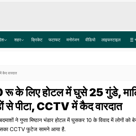
देश
शहर
क्रिकेट
फटाफट
मनोरंजन
वीडियो
लाइफस्टाइल
किसी को चिंता करने की जरूरत नहीं, मैं आपके साथ हूं, NDA सांसदों से पीएम मोदी
नकली देसी घी का पूरा कारखाना! पामोलिन, सोयाबीन से बना रहे थे... रंग के लिए हल्दी, सूरत में करोड़ों का माल जब्त
ें कैद वारदात
 रू के लिए होटल में घुसे 25 गुंडे, म
ों से पीटा, CCTV में कैद वारदात
बदमाशों ने गुप्ता मिष्ठान भंडार होटल में घुसकर ₹10 के विवाद में लोगों को ब
िसका CCTV फुटेज सामने आया है.