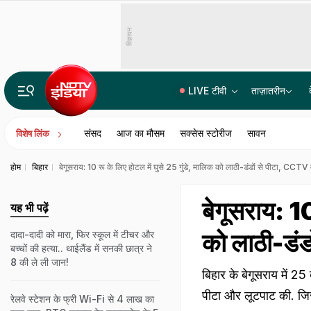
विज्ञापन
LIVE टीवी
ताज़ातरीन
बसपा का उत्तर प्रदेश में वह अभेद्य किला, जहां 2002 से उसे कोई हरा नहीं पाया
संसद
आज का मौसम
सक्सेस स्टोरीज
सावन
विशेष लिंक
होम
बिहार
बेगूसराय: 10 रू के लिए होटल में घुसे 25 गुंडे, मालिक को लाठी-डंडों से पीटा, CCTV म
बेगूसराय: 10
यह भी पढ़ें
को लाठी-डंड
दादा-दादी को मारा, फिर स्कूल में टीचर और
बच्चों की हत्या.. थाईलैंड में सनकी छात्र ने
8 की ले ली जान!
बिहार के बेगूसराय में 25 
पीटा और लूटपाट की. ज
रेलवे स्टेशन के फ्री Wi-Fi से 4 लाख का