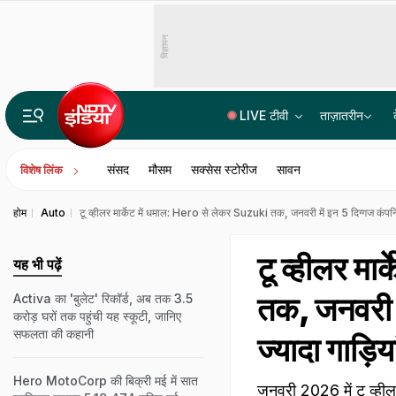
विज्ञापन
LIVE टीवी
ताज़ातरीन
रांची में चल रहा छात्र आंदोलन दिल्ली के जंतर-मंतर से बिल्कुल अलग कैसे? जानें बड़ी वजह
संसद
मौसम
सक्सेस स्टोरीज
सावन
विशेष लिंक
होम
Auto
टू व्हीलर मार्केट में धमाल: Hero से लेकर Suzuki तक, जनवरी में इन 5 दिग्गज कंपनियों 
टू व्हीलर म
यह भी पढ़ें
तक, जनवरी मे
Activa का 'बुलेट' रिकॉर्ड, अब तक 3.5
करोड़ घरों तक पहुंची यह स्कूटी, जानिए
सफलता की कहानी
ज्यादा गाड़िया
Hero MotoCorp की बिक्री मई में सात
जनवरी 2026 में टू व्हीलर