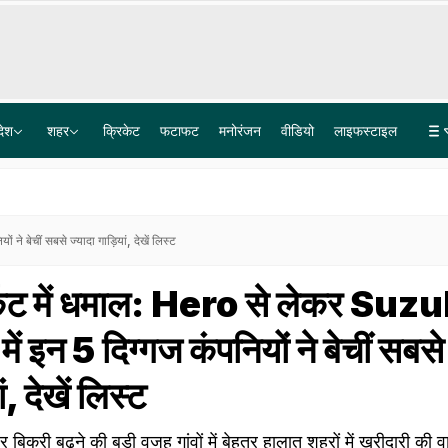
देश
शहर
क्रिकेट
फटाफट
मनोरंजन
वीडियो
लाइफस्टाइल
दुकान पर चाय की चुस्की के बीच रॉकेट रफ्तार से आया सूअर, सबको धड़ाम कर गया- Video
CJP प्रवक्ता सौरव दास के घर में घुसकर यूट्यूबर्स ने बनाया वीडियो; प्राइवेसी का उल्लंघन, दिल्ली पुलिस से शिकायत
ने बेचीं सबसे ज्यादा गाड़ियां, देखें लिस्ट
ार्केट में धमाल: Hero से लेकर Suz
ं इन 5 दिग्गज कंपनियों ने बेचीं सबसे
ं, देखें लिस्ट
 बिक्री बढ़ने की बड़ी वजह गांवों में बेहतर हालात शहरों में खरीदारी की