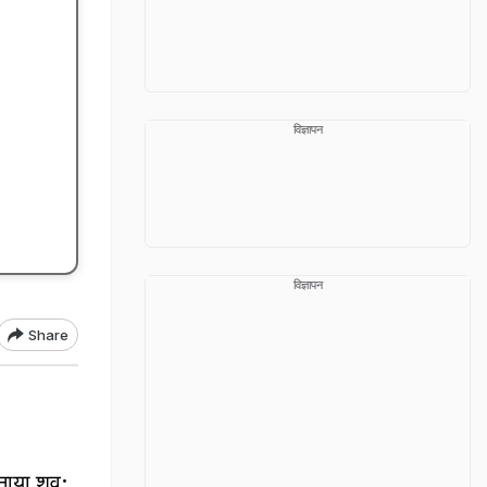
विज्ञापन
विज्ञापन
Share
फनाया शव;