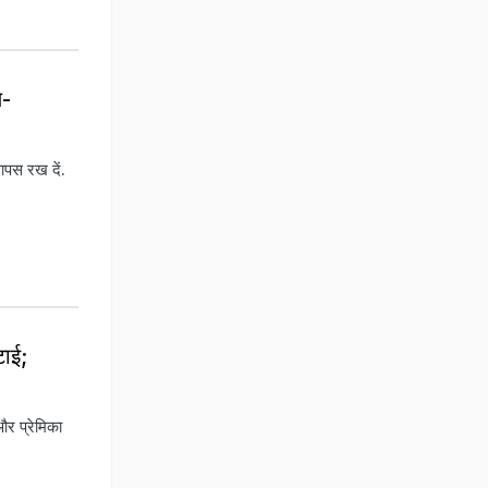
े-
वापस रख दें.
टाई;
और प्रेमिका