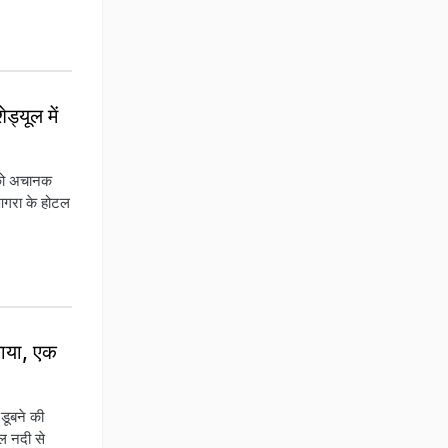
्यूल में
 को अचानक
 आगरा के होटल
चाया, एक
ूबने की
शल नदी से