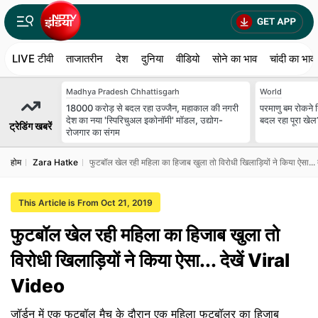
LIVE टीवी
ताजातरीन
देश
दुनिया
वीडियो
सोने का भाव
चांदी का भाव
Madhya Pradesh Chhattisgarh
World
18000 करोड़ से बदल रहा उज्जैन, महाकाल की नगरी
परमाणु बम रोकने न
देश का नया 'स्पिरिचुअल इकोनॉमी' मॉडल, उद्योग-
बदल रहा पूरा खेल
ट्रेडिंग खबरें
रोजगार का संगम
होम
Zara Hatke
फुटबॉल खेल रही महिला का हिजाब खुला तो विरोधी खिलाड़ियों ने किया ऐसा...
This Article is From Oct 21, 2019
फुटबॉल खेल रही महिला का हिजाब खुला तो
विरोधी खिलाड़ियों ने किया ऐसा... देखें Viral
Video
जॉर्डन में एक फुटबॉल मैच के दौरान एक महिला फुटबॉलर का हिजाब