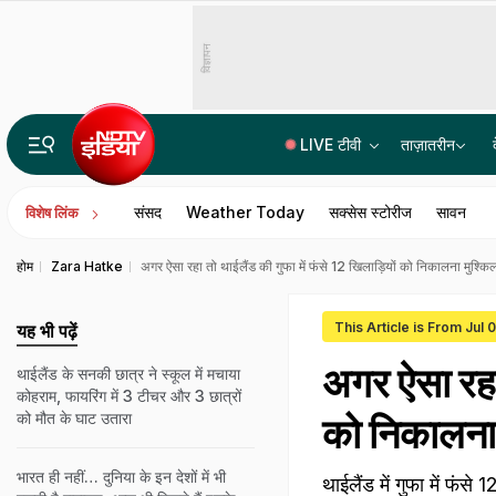
विज्ञापन
LIVE टीवी
ताज़ातरीन
कैसा है उत्तर प्रदेश का एक ट्रिलियन डॉलर की अर्थव्यवस्था का सपना, क्या कह रहे हैं आंकड़े
संसद
Weather Today
सक्सेस स्टोरीज
सावन
विशेष लिंक
होम
Zara Hatke
अगर ऐसा रहा तो थाईलैंड की गुफा में फंसे 12 खिलाड़ियों को निकालना मुश्किल
This Article is From Jul 
यह भी पढ़ें
अगर ऐसा रहा 
थाईलैंड के सनकी छात्र ने स्कूल में मचाया
कोहराम, फायरिंग में 3 टीचर और 3 छात्रों
को मौत के घाट उतारा
को निकालना 
भारत ही नहीं… दुनिया के इन देशों में भी
थाईलैंड में गुफा में फंस