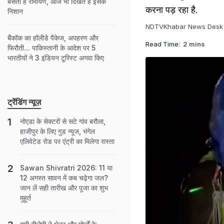
बसती है रामायण, आज भी दिखते हैं इसके
करना पड़ रहा है.
निशान
NDTVKhabar News Desk
बैंकॉक का हॉलीडे पैकेज, अपहरण और
Read Time:
2 mins
फिरौती... पाकिस्तानी के आदेश पर 5
भारतीयों ने 3 इंडियन टूरिस्ट अगवा किए
ट्रेंडिंग न्यूज़
नोएडा के सेक्टरों से सटे गांव बरौला,
हाजीपुर के लिए गुड न्यूज, भंगेल
एलिवेटेड रोड पर एंट्री का मिलेगा रास्ता
Sawan Shivratri 2026: 11 या
12 अगस्त सावन में कब चढ़ेगा जल?
जान लें सही तारीख और पूजा का शुभ
मुहूर्त