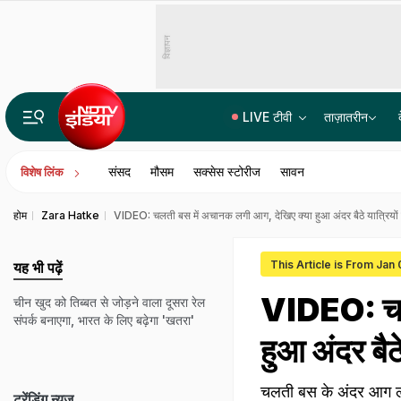
विज्ञापन
LIVE टीवी
ताज़ातरीन
पेपर सेट करने वाले NTA एक्सपर्ट्स ने लीक किया था NEET पेपर! CBI चार्जशीट में 3 अहम किरदारों का नाम
संसद
मौसम
सक्सेस स्टोरीज
सावन
विशेष लिंक
होम
Zara Hatke
VIDEO: चलती बस में अचानक लगी आग, देखिए क्या हुआ अंदर बैठे यात्रियों
This Article is From Jan
यह भी पढ़ें
VIDEO: चलत
चीन खुद को तिब्बत से जोड़ने वाला दूसरा रेल
संपर्क बनाएगा, भारत के लिए बढ़ेगा 'खतरा'
हुआ अंदर बैठे
चलती बस के अंदर आग लग 
ट्रेंडिंग न्यूज़