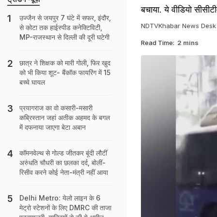
बचाया. ये वीडियो सीसीटीव
उज्जैन से जयपुर 7 घंटे में सफर, इंदौर,
NDTVKhabar News Desk
से कोटा तक हाईस्पीड कनेक्टिविटी,
MP-राजस्थान से दिल्ली की दूरी घटेगी
Read Time:
2 mins
छात्र ने शिक्षक को मारी गोली, फिर खुद
को भी किया शूट- बैंकॉक फायरिंग में 15
बच्चे घायल
प्रयागराज का वो कसारी-मसारी
कब्रिस्तान जहां अतीक अहमद के बगल
में दफनाया जाएगा बेटा अबान
कॉमनवेल्थ से गोल्ड जीतकर बूंदी लौटीं
अरुंधति चौधरी का छलका दर्द, बोलीं-
र‍िसीव करने कोई नेता-मंत्री नहीं आया
Delhi Metro: येलो लाइन के 6
मेट्रो स्‍टेशनों के लिए DMRC की ताजा