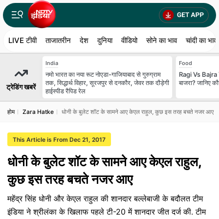
LIVE टीवी
ताजातरीन
देश
दुनिया
वीडियो
सोने का भाव
चांदी का भाव
India
Food
नमो भारत का नया रूट नोएडा-गाजियाबाद से गुरुग्राम
Ragi Vs Bajra V
तक, सिद्धार्थ विहार, सूरजपुर से दनकौर, जेवर तक दौड़ेगी
बाजरा? जानिए कौन
ट्रेडिंग खबरें
हाईस्पीड रैपिड रेल
होम
Zara Hatke
धोनी के बुलेट शॉट के सामने आए केएल राहुल, कुछ इस तरह बचते नजर आए
This Article is From Dec 21, 2017
धोनी के बुलेट शॉट के सामने आए केएल राहुल,
कुछ इस तरह बचते नजर आए
महेंद्र सिंह धोनी और केएल राहुल की शानदार बल्लेबाजी के बदौलत टीम
इंडिया ने श्रीलंका के खिलाफ पहले टी-20 में शानदार जीत दर्ज की. टीम