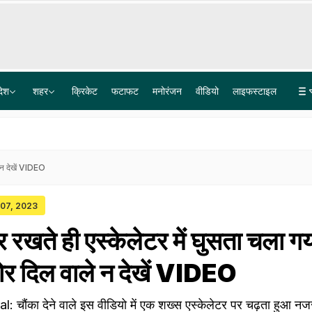
देश
शहर
क्रिकेट
फटाफट
मनोरंजन
वीडियो
लाइफस्टाइल
क‍िसान पर‍िवार का बेटा NHAI में बना डिप्टी मैनेजर, बचपन में ही हो गई थी प‍िता की मौत
छत पर टहलना भी सुरक्षित नहीं, अहमदाबाद के पीजी हॉस्टल में छात्रा से दुष्कर्म, विरोध करने पर वायर से दबाया गला
े न देखें VIDEO
 07, 2023
पैर रखते ही एस्केलेटर में घुसता चला ग
र दिल वाले न देखें VIDEO
 चौंका देने वाले इस वीडियो में एक शख्स एस्केलेटर पर चढ़ता हुआ नज