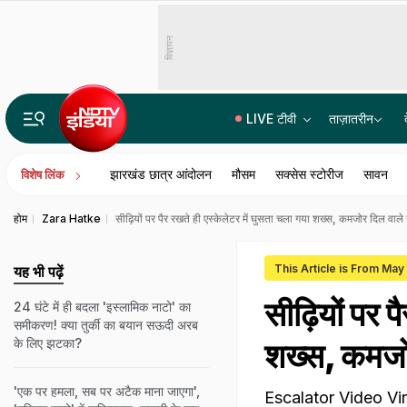
विज्ञापन
LIVE टीवी
ताज़ातरीन
झूठे और मनगढ़ंत थे आरोप... बृजभूषण सिंह को बरी करते हुए दिल्ली की कोर्ट ने की ये टिप्पणियां
झारखंड छात्र आंदोलन
मौसम
सक्सेस स्टोरीज
सावन
विशेष लिंक
होम
Zara Hatke
सीढ़ियों पर पैर रखते ही एस्केलेटर में घुसता चला गया शख्स, कमजोर दिल वाल
This Article is From May
यह भी पढ़ें
सीढ़ियों पर 
24 घंटे में ही बदला 'इस्लामिक नाटो' का
समीकरण! क्या तुर्की का बयान सऊदी अरब
के लिए झटका?
शख्स, कमजो
'एक पर हमला, सब पर अटैक माना जाएगा',
Escalator Video Viral: