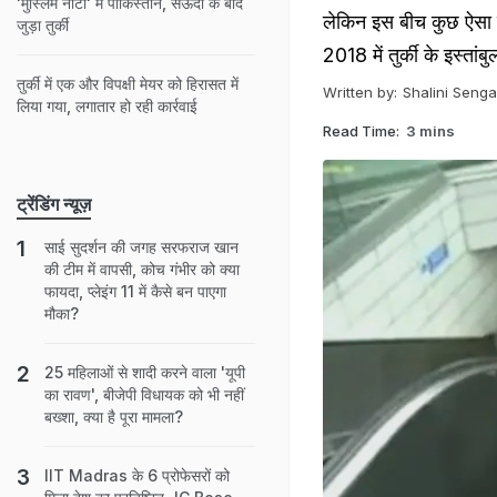
'मुस्लिम नाटो' में पाकिस्तान, सऊदी के बाद
लेकिन इस बीच कुछ ऐसा 
जुड़ा तुर्की
2018 में तुर्की के इस्तां
तुर्की में एक और विपक्षी मेयर को हिरासत में
Written by:
Shalini Senga
लिया गया, लगातार हो रही कार्रवाई
Read Time:
3 mins
ट्रेंडिंग न्यूज़
साई सुदर्शन की जगह सरफराज खान
की टीम में वापसी, कोच गंभीर को क्या
फायदा, प्लेइंग 11 में कैसे बन पाएगा
मौका?
25 मह‍िलाओं से शादी करने वाला 'यूपी
का रावण', बीजेपी व‍िधायक को भी नहीं
बख्‍शा, क्‍या है पूरा मामला?
IIT Madras के 6 प्रोफेसरों को