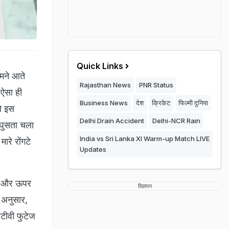
Quick Links
ामने आते
Rajasthan News
PNR Status
 ऐसा ही
Business News
देश
क्रिकेट
फिल्मी दुनिया
ले इस
Delhi Drain Accident
Delhi-NCR Rain
 घुसता चला
India vs Sri Lanka XI Warm-up Match LIVE
रे रोंगटे
Updates
पर और ऊपर
विज्ञापन
े अनुसार,
ीटीवी फुटेज