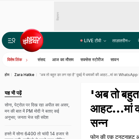
विज्ञापन
LIVE टीवी
ताज़ातरीन
नकली देसी घी का पूरा कारखाना! पामोलिन, सोयाबीन से बना रहे थे... रंग के लिए हल्दी, सूरत में करोड़ों का माल जब्त
संसद
आज का मौसम
सक्सेस स्टोरीज
सावन
विशेष लिंक
होम
Zara Hatke
'अब तो बहुत डर लग रहा है' दुबई में धमाकों की आहट...मां का WhatsApp मै
'अब तो बहुत 
यह भी पढ़ें
आहट...मां 
सोना, पेट्रोल पर दिख रहा अपील का असर,
मन की बात में PM मोदी ने बताए कई
अनुभव; जनता भेज रही संदेश
सन्न
हफ्ते में सोना 6400 तो चांदी 14 हजार से
फोन की एक टनटनाहट और