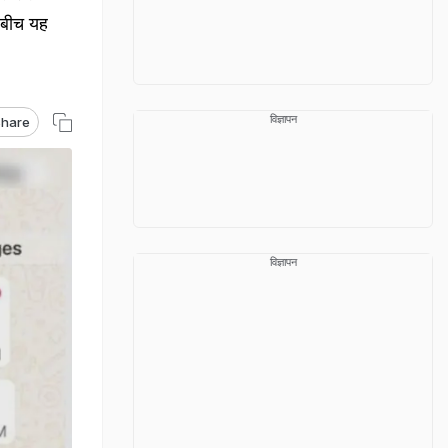
 बीच यह
विज्ञापन
hare
विज्ञापन