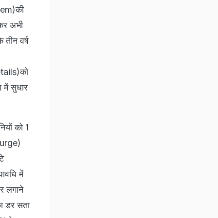
ystem)की
लेकर अभी
ि तीन वर्ष
etails)को
 में सुधार
ियों को 1
(purge)
टे
ावधि में
ार लगाने
 का डर सता