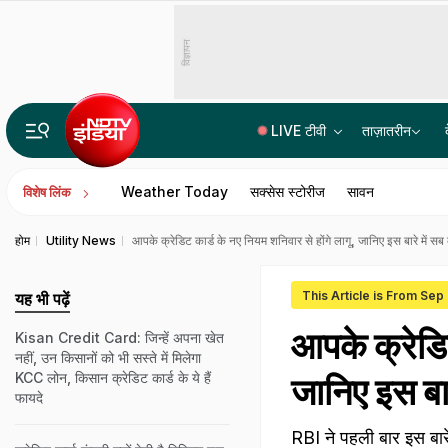
विज्ञापन
LIVE टीवी
ताज़ातरीन
क्या छत्तीसगढ़ में आज भी दी जाती है नरबलि, क्या इस कुप्रथा का हो रहा है महिमामंड
Weather Today
सक्सेस स्टोरीज
सावन
विशेष लिंक
होम
Utility News
आपके क्रेडिट कार्ड के नए नियम शनिवार से होंगे लागू, जानिए इस बारे में सब
This Article is From Sep
यह भी पढ़ें
आपके क्रेडिट
Kisan Credit Card: जिन्‍हें अपना खेत
नहीं, उन किसानों को भी सस्‍ते में मिलेगा
KCC लोन, किसान क्रेडिट कार्ड के ये हैं
जानिए इस बार
फायदे
RBI ने पहली बार इस बारे