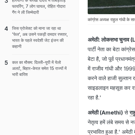
हरियाणा के चरखी दादरी में ताबड़तोड़
फायरिंग, 7 लोग घायल, रोहित गोदारा
गैंग ने ली जिम्मेदारी
कांग्रेस अध्यक्ष राहुल गांधी के
जिस प्रोजेक्ट को माना जा रहा था
'फेल', अब उसने पकड़ी दमदार रफ्तार,
अमेठी:
लोकसभा चुनाव 
भारत के पहले स्वदेशी जेट इंजन की
कहानी
पार्टी नेता का बेटा कांग्रे
बेटा है, जो पूर्व प्रधानम
कल का मौसम: दिल्ली-यूपी में येलो
में राजीव गांधी और 1999
अलर्ट, बिहार-केरल समेत 15 राज्यों में
भारी बारिश
करने वाले हाजी सुल्तान 
साइडलाइन महसूस कर रहे 
रहा है.'
अमेठी (Amethi)
से
राह
नेतृत्व हमें लंबे समय 
प्रभावित हुआ है.' अमेठी