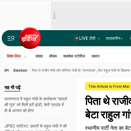
विज्ञापन
LIVE टीवी
ताज़ातरीन
भारत में बैठकर अमेरिका में लगा रहे थे करोड़ों का चूना, CBI ने साइबर गैंग का किया पर्दाफाश; 4 गिरफ्ता
संसद
मौसम
सक्सेस स्टोरीज
सावन
विशेष लिंक
होम
Election
पिता थे राजीव गांधी और सोनिया गांधी के 'प्रस्तावक', बेटा राहुल गांधी के खिलाफ 
This Article is From Mar
यह भी पढ़ें
पिता थे राजी
प्रयागराज में राहुल गांधी के कार्यक्रम 'छात्रों
की गूंज' को मिली हरी झंडी, केपी ग्राउंड में
ही 8 अगस्त को होगा
बेटा राहुल ग
JPSC प्रोटेस्ट: छात्रों से राहुल गांधी ने की
स्थानीय पार्टी नेता का बे