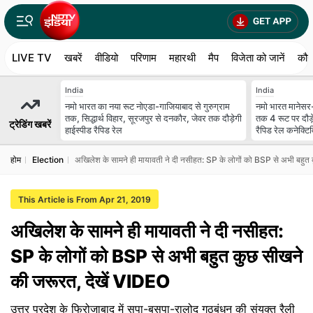
LIVE TV
खबरें
वीडियो
परिणाम
महारथी
मैप
विजेता को जानें
कौन
India
India
नमो भारत का नया रूट नोएडा-गाजियाबाद से गुरुग्राम
नमो भारत मानेसर-
तक, सिद्धार्थ विहार, सूरजपुर से दनकौर, जेवर तक दौड़ेगी
तक 4 रूट पर दौड़
ट्रेडिंग खबरें
हाईस्पीड रैपिड रेल
रैपिड रेल कनेक्टि
होम
Election
अखिलेश के सामने ही मायावती ने दी नसीहत: SP के लोगों को BSP से अभी बहुत
This Article is From Apr 21, 2019
अखिलेश के सामने ही मायावती ने दी नसीहत:
SP के लोगों को BSP से अभी बहुत कुछ सीखने
की जरूरत, देखें VIDEO
उत्तर प्रदेश के फिरोजाबाद में सपा-बसपा-रालोद गठबंधन की संयुक्त रैली