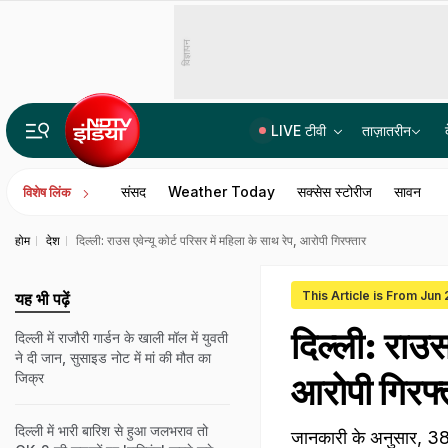
विज्ञापन
LIVE टीवी
ताज़ातरीन
असम बाढ़ पीड़ितों के लिए समय रैना ने पहुंचाई मदद, सीएम हिमंत ने कहा- धन्यवाद
संसद
Weather Today
सक्सेस स्टोरीज
सावन
विशेष लिंक
होम
देश
दिल्‍ली: राउस एवेन्‍यू कोर्ट परिसर में महिला के साथ रेप, आरोपी गिरफ्तार
This Article is From Jun
यह भी पढ़ें
दिल्‍ली: राउस
दिल्ली में राजौरी गार्डन के खाली मॉल में युवती
ने दी जान, सुसाइड नोट में मां की मौत का
जिक्र
आरोपी गिरफ्
दिल्ली में भारी बारिश से हुआ जलभराव तो
जानकारी के अनुसार, 38