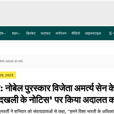
देश
शहर
क्रिकेट
फटाफट
मनोरंजन
वीडियो
लाइफस्टाइल
काकोरी ट्रेन एक्शन: कई नेताओं ने याद की क्रांतिकारियों की कुर्बानी, पढ़िए अंग्रेजों के खिलाफ हौंसले की कहानी
राम मंदिर ट्रस्ट के CEO की नियुक्ति प्रक्रिया तेज, 5300 आवेदन में से 18 किए गए शॉटलिस्ट, अब आगे क्या?
पर किया अदालत का रुख
 29, 2023
: नोबेल पुरस्कार विजेता अमर्त्य सेन क
बेदखली के नोटिस' पर किया अदालत 
वर्ती ने शनिवार को संवाददाताओं से कहा, ‘‘हमने विश्व भारती के अधिकारिय