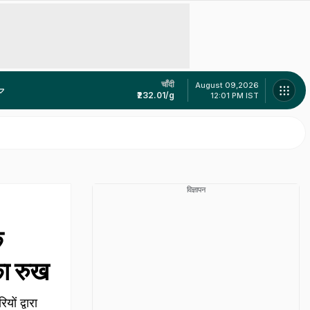
चाँदी
August 09,2026
₹232.01/g
12:01 PM IST
महाराष्ट्र में 4 साल से नाबालिगों का यौन शोषण कर रहा था दरिंदा! आरोपी के फोन में मिले 600 वीडियोज
भारत में एयर टैक्सी अब ज्यादा दूर नहीं, एविएशन मंत्री ने डिजाइन को दी मंजूरी, 15 मिनट में नोएडा से गुरुग्राम!
विज्ञापन
े
का रुख
ों द्वारा