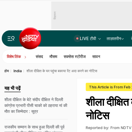
विज्ञापन
LIVE टीवी
ताज़ातरीन
14वीं JPSC PT विवाद में बड़ा एक्शन, JPSC के तीन सदस्यों को CID का समन, सोमवार से होगी पूछताछ
संसद
मौसम
सक्सेस स्टोरीज
सावन
विशेष लिंक
होम
India
शीला दीक्षित के घर पहुंचा बकाया रेंट अदा करने का नोटिस
This Article is From Feb
यह भी पढ़ें
शीला दीक्षित
शीला दीक्षित के बेटे संदीप दीक्षित ने दिल्ली
कांग्रेस प्रभारी पीसी चाको को ठहराया मां की
मौत का जिम्मेदार : सूत्र
नोटिस
राजकीय सम्मान के साथ हुआ दिल्ली की पूर्व
Reported by:
From NDTV 