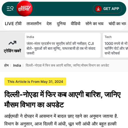
LIVE टीवी
ताजातरीन
देश
दुनिया
वीडियो
सोने का भाव
चांदी का भाव
India
Tech
जंतर-मंतर प्रदर्शन पर सुप्रीम कोर्ट की नसीहत; CJI
1000 रुपये से भ
बोले- युवाओं की बात सुनिए, पत्थरबाजी हो तब भी संवाद
चार्जिंग पोर्ट और
ट्रेडिंग खबरें
जरूरी
सभी फीचर्स
होम
India
दिल्ली-नोएडा में फिर कब आएगी बारिश, जानिए मौसम विभाग का अपडेट
This Article is From May 31, 2024
दिल्ली-नोएडा में फिर कब आएगी बारिश, जानिए
मौसम विभाग का अपडेट
आईएमडी ने दोपहर में आसमान में बादल छाए रहने का अनुमान जताया है.
विभाग के अनुसार, आज दिल्ली में आंधी, धूल भरी आंधी और बहुत हल्की