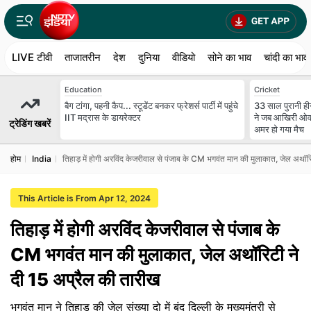
LIVE टीवी
ताजातरीन
देश
दुनिया
वीडियो
सोने का भाव
चांदी का भाव
Education
Cricket
बैग टांगा, पहनी कैप... स्टूडेंट बनकर फ्रेशर्स पार्टी में पहुंचे
33 साल पुरानी ह
IIT मद्रास के डायरेक्टर
ने जब आखिरी ओवर म
ट्रेडिंग खबरें
अमर हो गया मैच
होम
India
तिहाड़ में होगी अरविंद केजरीवाल से पंजाब के CM भगवंत मान की मुलाकात, जेल अथॉर
This Article is From Apr 12, 2024
तिहाड़ में होगी अरविंद केजरीवाल से पंजाब के
CM भगवंत मान की मुलाकात, जेल अथॉरिटी ने
दी 15 अप्रैल की तारीख
भगवंत मान ने तिहाड़ की जेल संख्या दो में बंद दिल्ली के मुख्यमंत्री से