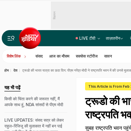
विज्ञापन
LIVE टीवी
ताज़ातरीन
Gen-Z से इंस्टाग्राम पर राहुल गांधी की मजेदार बातचीत! बैटमैन से जुड़ा जवाब वायरल
संसद
आज का मौसम
सक्सेस स्टोरीज
सावन
विशेष लिंक
होम
देश
ट्रूडो की भारत यात्रा का छठा दिन: पीएम नरेंद्र मोदी ने राष्ट्रपति भवन में की उनसे मुला
This Article is From Feb
यह भी पढ़ें
ट्रूडो की भा
किसी को चिंता करने की जरूरत नहीं, मैं
आपके साथ हूं, NDA सांसदों से पीएम मोदी
राष्ट्रपति भ
LIVE UPDATES: संसद सत्र को लेकर
राहुल-रिजिजू की मुलाकात में नहीं बन पाई
सुबह राष्ट्रपति भवन पहु