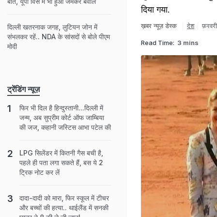
बात, यूपी विस में भी हुआ जमकर बवाल
दिया गया.
ख़बर न्यूज़ डेस्क
देश
फ़रवर
दिल्ली खतरनाक जगह, लुटियन जोन में
संभलकर रहें.. NDA के सांसदों से बोले पीएम
Read Time:
3 mins
मोदी
ट्रेंडिंग न्यूज़
फिर भी दिल है हिन्दुस्तानी...दिल्ली में
जन्म, अब सुप्रीम कोर्ट ऑफ जाम्बिया
की जज, कहानी जस्टिस आभा पटेल की
LPG सिलेंडर में कितनी गैस बची है,
पहले ही पता लगा सकते हैं, बस ये 2
ट्रिक नोट कर लें
दादा-दादी को मारा, फिर स्कूल में टीचर
और बच्चों की हत्या.. थाईलैंड में सनकी