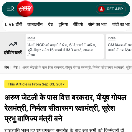
LIVE टीवी
ताजातरीन
देश
दुनिया
वीडियो
सोने का भाव
चांदी का भाव
India
India
दिल्ली NCR को बादलों ने घेरा, 6 दिन चलेगी बारिश,
CM विजय की पत्न
यूपी-बिहार समेत 15 राज्यों में IMD अलर्ट, आज का
मामले में नया ट्विस
ट्रेडिंग खबरें
मौसम
होम
देश
अरुण जेटली के पास वित्त बरकरार, पीयूष गोयल रेलमंत्री, निर्मला सीतारमण रक्षामंत्री, सुरेश 
This Article is From Sep 03, 2017
अरुण जेटली के पास वित्त बरकरार, पीयूष गोयल
रेलमंत्री, निर्मला सीतारमण रक्षामंत्री, सुरेश
प्रभु वाणिज्य मंत्री बने
राष्ट्रपति भवन हुए शपथग्रहण समारोह के बाद अब सभी को जिम्मेदारी दी