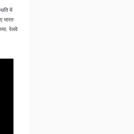
िति में
िए भारत
िया. रेलवे