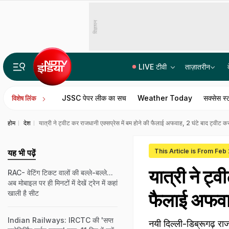
विज्ञापन
LIVE टीवी
ताज़ातरीन
'इस जन्म में केरल में पूरा वंदे मातरम् नहीं गाया जाएगा', कांग्रेस सांसद उन्नीथन का बयान
JSSC पेपर लीक का सच
Weather Today
सक्सेस स्
विशेष लिंक
होम
देश
यात्री ने ट्वीट कर राजधानी एक्सप्रेस में बम होने की फैलाई अफवाह, 2 घंटे बाद ट्वीट कर
This Article is From Feb
यह भी पढ़ें
यात्री ने ट्
RAC- वेटिंग टिकट वालों की बल्ले-बल्ले...
अब मोबाइल पर ही मिनटों में देखें ट्रेन में कहां
खाली है सीट
फैलाई अफवाह
Indian Railways: IRCTC की 'सप्त
नयी दिल्ली-डिब्रूगढ़ राजध