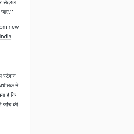
र सेंट्रल
 जाए.''
from new
India
य स्टेशन
धीक्षक ने
या है कि
े जांच की