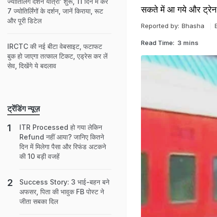
ज्योतिर्लिंग दर्शन यात्रा' शुरू, 11 दिन में करें
सकते में आ गये और ट्रे
7 ज्योतिर्लिंगों के दर्शन, जानें किराया, रूट
और पूरी डिटेल
Reported by:
Bhasha
Read Time:
3 mins
IRCTC की नई बीटा वेबसाइट, फटाफट
बुक हो जाएगा तत्काल टिकट, एड्रेस कर लें
सेव, दिखेंगे ये बदलाव
ट्रेंडिंग न्यूज़
ITR Processed हो गया लेकिन
Refund नहीं आया? जानिए कितने
दिन में मिलेगा पैसा और रिफंड अटकने
की 10 बड़ी वजहें
Success Story: 3 भाई-बहन बने
अफसर, पिता की भावुक FB पोस्ट ने
जीता सबका द‍िल