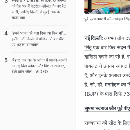
Petrol- Diesel Price: 6 अगस्त
को देश भर में पेट्रोल-डीजल के नए रेट
जारी, जानिए दिल्ली से मुंबई तक के
ताजा भाव
पूर्व प्रधानमंत्री डॉ.मनमोहन स
'हमने भारत को बता दिया था फिर भी'...
नई दिल्ली:
लगभग तीन दश
हसीना की दिल्ली में मीडिया से बातचीत
पर भड़का बांग्लादेश
सिंह
एक बार फिर सदन में 
दाखिल करने जा रहे हैं. र
बिहार: जब घर के आंगन में आमने-सामने
पायलट ने उनका स्वागत क
आ गए किंग कोबरा और विशाल अजगर,
देखें कौन जीता- VIDEO
हैं, और इनके अलावा उनक
है, सो, डॉ. मनमोहन का नि
(BJP) के पास सिर्फ 73 व
सुषमा स्वराज और पूर्व प
राज्यसभा की सीट के लिए