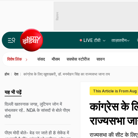
विज्ञापन
LIVE टीवी
ताज़ातरीन
Monsoon session LIVE: इनकम टैक्स संशोधन बिल, फेक न्यूज पर रोक वाली समिति रिपोर्ट... संसद में आज क्या खास?
संसद
मौसम
सक्सेस स्टोरीज
सावन
विशेष लिंक
होम
देश
कांग्रेस के लिए खुशखबरी, डॉ. मनमोहन सिंह का राज्यसभा जाना तय
This Article is From Aug
यह भी पढ़ें
कांग्रेस के
दिल्ली खतरनाक जगह, लुटियन जोन में
संभलकर रहें.. NDA के सांसदों से बोले पीएम
मोदी
राज्यसभा ज
पीएम मोदी बोले- बेड पर जाते ही 8 सेकेंड में
राज्यसभा की सीट के लिए