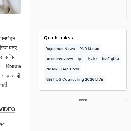
Quick Links
डॉ मनमोहन
मांकन पत्र
Rajasthan News
PNR Status
त्री सचिन
Business News
देश
क्रिकेट
फिल्मी दुनिया
 100 विधायक
RBI MPC Decisions
 समर्थन भी
NEET UG Counselling 2026 LIVE
र्टी
.
विज्ञापन
ं- VIDEO
क्ष