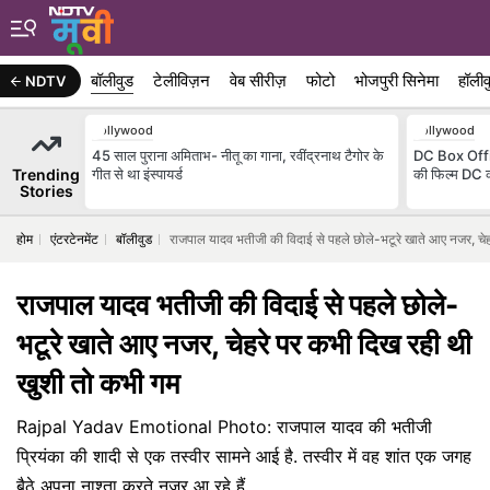
बॉलीवुड
टेलीविज़न
वेब सीरीज़
फोटो
भोजपुरी सिनेमा
हॉलीव
NDTV
Bollywood
Bollywood
45 साल पुराना अमिताभ- नीतू का गाना, रवींद्रनाथ टैगोर के
DC Box Offi
Trending
गीत से था इंस्पायर्ड
की फिल्म DC क
Stories
होम
एंटरटेनमेंट
बॉलीवुड
राजपाल यादव भतीजी की विदाई से पहले छोले-भटूरे खाते आए नजर, चे
राजपाल यादव भतीजी की विदाई से पहले छोले-
भटूरे खाते आए नजर, चेहरे पर कभी दिख रही थी
खुशी तो कभी गम
Rajpal Yadav Emotional Photo: राजपाल यादव की भतीजी
प्रियंका की शादी से एक तस्वीर सामने आई है. तस्वीर में वह शांत एक जगह
बैठे अपना नाश्ता करते नजर आ रहे हैं.